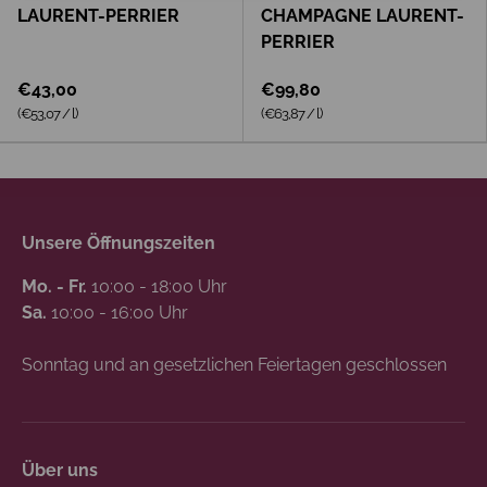
LAURENT-PERRIER
CHAMPAGNE LAURENT-
PERRIER
€43,00
€99,80
Grundpreis
Grundpreis
(€53,07
/
l
)
(€63,87
/
l
)
Unsere Öffnungszeiten
Mo. - Fr.
10:00 - 18:00 Uhr
Sa.
10:00 - 16:00 Uhr
Sonntag und an gesetzlichen Feiertagen geschlossen
Über uns