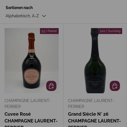
Sortieren nach
Alphabetisch, A-Z
93 | Parker
100 | Suckling
In den Warenkorb
In den 
CHAMPAGNE LAURENT-
CHAMPAGNE LAURENT-
PERRIER
PERRIER
Cuvee Rosé
Grand Siècle N° 26
CHAMPAGNE LAURENT-
CHAMPAGNE LAURENT-