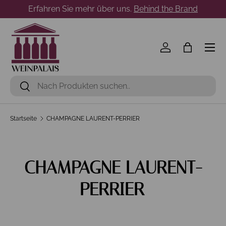
Erfahren Sie mehr über uns.
Behind the Brand
Direkt zum Inhalt
Menü
Einloggen
Einkaufst
Suchen
Suchen
Startseite
CHAMPAGNE LAURENT-PERRIER
CHAMPAGNE LAURENT-
PERRIER