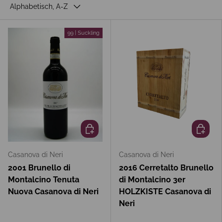
Alphabetisch, A-Z
99 | Suckling
In den Warenkorb
In den 
Casanova di Neri
Casanova di Neri
2001 Brunello di
2016 Cerretalto Brunello
Montalcino Tenuta
di Montalcino 3er
Nuova Casanova di Neri
HOLZKISTE Casanova di
Neri