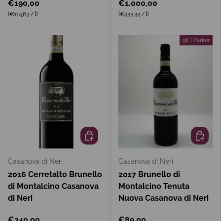
€190,00
€1.000,00
Grundpreis
Grundpreis
(€114,67
/
l
)
(€444,44
/
l
)
96 | Parker
In den Warenkorb
In den 
Casanova di Neri
Casanova di Neri
2016 Cerretalto Brunello
2017 Brunello di
di Montalcino Casanova
Montalcino Tenuta
di Neri
Nuova Casanova di Neri
€340,00
€89,00