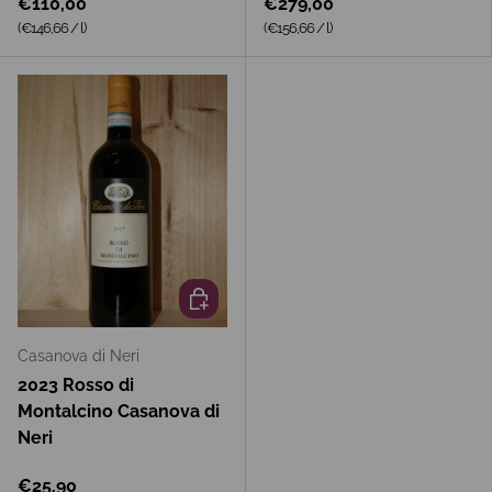
€110,00
€279,00
Grundpreis
Grundpreis
(€146,66
/
l
)
(€156,66
/
l
)
In den Warenkorb
Casanova di Neri
2023 Rosso di
Montalcino Casanova di
Neri
€25,90