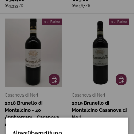
Grundpreis
Grundpreis
(€453,33
/
l
)
(€114,67
/
l
)
93 | Parker
95 | Parker
In den Warenkorb
In den 
Casanova di Neri
Casanova di Neri
2018 Brunello di
2019 Brunello di
Montalcino - 40
Montalcino Casanova di
Anniversary - Casanova
Neri
di Neri
Altersüberprüfung