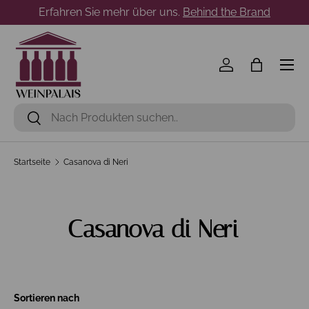
Erfahren Sie mehr über uns.
Behind the Brand
Direkt zum Inhalt
Menü
Einloggen
Einkaufst
Suchen
Suchen
Startseite
Casanova di Neri
Casanova di Neri
Sortieren nach