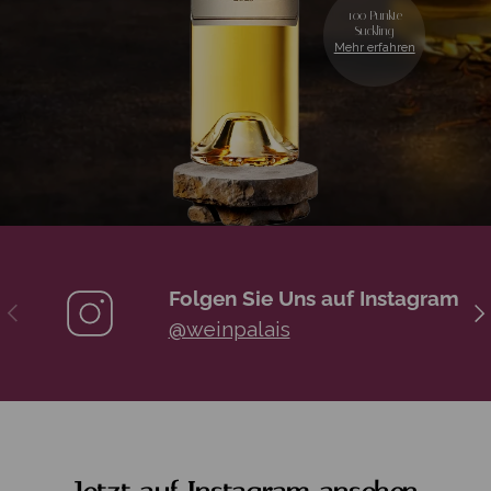
100 Punkte
Suckling
Mehr erfahren
Folgen Sie Uns auf Instagram
Vorherige
Näc
@weinpalais