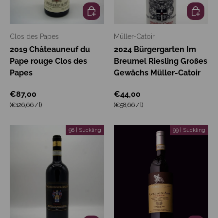
In den Warenkorb
In den W
Clos des Papes
Müller-Catoir
2019 Châteauneuf du
2024 Bürgergarten Im
Pape rouge Clos des
Breumel Riesling Großes
Papes
Gewächs Müller-Catoir
€87,00
€44,00
Grundpreis
Grundpreis
(€126,66
/
l
)
(€58,66
/
l
)
98 | Suckling
99 | Suckling