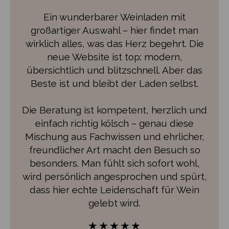
Eine ganz feine Adresse für Weinfreunde
- schon lange!
Im Shop in Ehrenfeld total kompetente
und freundliche Beratung ohne
affektiertes Gehabe durch den Chef UND
seine Mitarbeiter.
Tolle Auswahl, faire Preise und immer
paar gute Special- Angebote.
Seit einiger Zeit nun auch eine
übersichtliche und schnelle Webseite.
Bis zum nächsten Mal.
★★★★★
Günther Olbricht
Rezension von Google ⭐