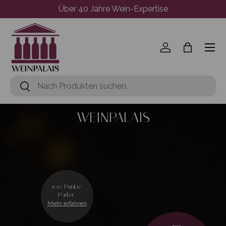
Über 40 Jahre Wein-Expertise
Direkt zum Inhalt
Menü
Einloggen
Einkaufst
Suchen
Suchen
WEINPALAIS
100 Punkte
Parker
Mehr erfahren