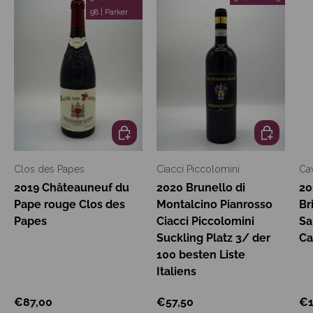
98 | Parker
In den Warenkorb
In den War
Clos des Papes
Ciacci Piccolomini
Cav
2019 Châteauneuf du
2020 Brunello di
20
Pape rouge Clos des
Montalcino Pianrosso
Br
Papes
Ciacci Piccolomini
Sa
Suckling Platz 3/ der
Ca
100 besten Liste
Italiens
€87,00
€57,50
€1