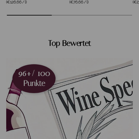
Grundpreis
Grundpreis
Gru
(€126,66
/
l
)
(€76,66
/
l
)
(€2
Top Bewertet
96+/ 100
Punkte