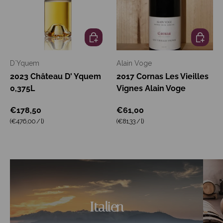
In den Warenkorb
In den W
D`Yquem
Alain Voge
2023 Château D' Yquem
2017 Cornas Les Vieilles
0,375L
Vignes Alain Voge
€178,50
€61,00
Grundpreis
Grundpreis
(€476,00
/
l
)
(€81,33
/
l
)
Italien