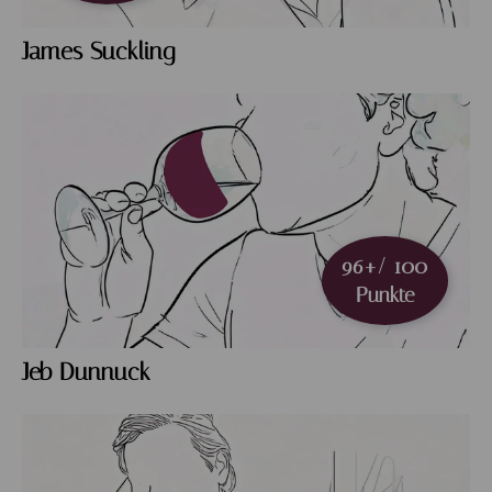
James Suckling
96+/ 100
Punkte
Jeb Dunnuck