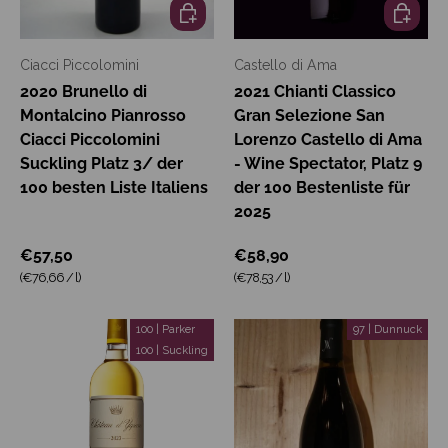
In den Warenkorb
In den W
Ciacci Piccolomini
Castello di Ama
2020 Brunello di
2021 Chianti Classico
Montalcino Pianrosso
Gran Selezione San
Ciacci Piccolomini
Lorenzo Castello di Ama
Suckling Platz 3/ der
- Wine Spectator, Platz 9
100 besten Liste Italiens
der 100 Bestenliste für
2025
€57,50
€58,90
Grundpreis
Grundpreis
(€76,66
/
l
)
(€78,53
/
l
)
100 | Parker
97 | Dunnuck
100 | Suckling