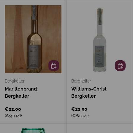
In den Warenkorb
In den 
Bergkeller
Bergkeller
Marillenbrand
Williams-Christ
Bergkeller
Bergkeller
€22,00
€22,90
Grundpreis
Grundpreis
(€44,00
/
l
)
(€28,00
/
l
)