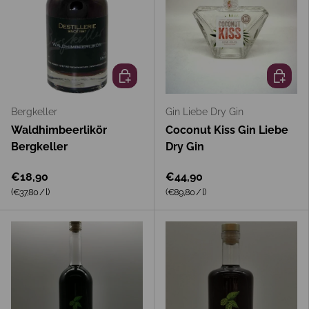
In den Warenkorb
In den 
Bergkeller
Gin Liebe Dry Gin
Waldhimbeerlikör
Coconut Kiss Gin Liebe
Bergkeller
Dry Gin
€18,90
€44,90
Grundpreis
Grundpreis
(€37,80
/
l
)
(€89,80
/
l
)