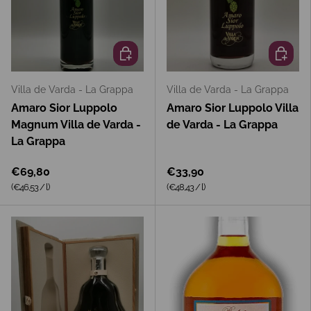
In den Warenkorb
In den 
Villa de Varda - La Grappa
Villa de Varda - La Grappa
Amaro Sior Luppolo
Amaro Sior Luppolo Villa
Magnum Villa de Varda -
de Varda - La Grappa
La Grappa
€69,80
€33,90
Grundpreis
Grundpreis
(€46,53
/
l
)
(€48,43
/
l
)