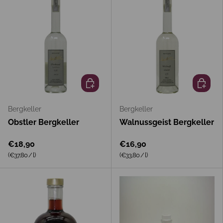
In den Warenkorb
In den 
Bergkeller
Bergkeller
Obstler Bergkeller
Walnussgeist Bergkeller
€18,90
€16,90
Grundpreis
Grundpreis
(€37,80
/
l
)
(€33,80
/
l
)