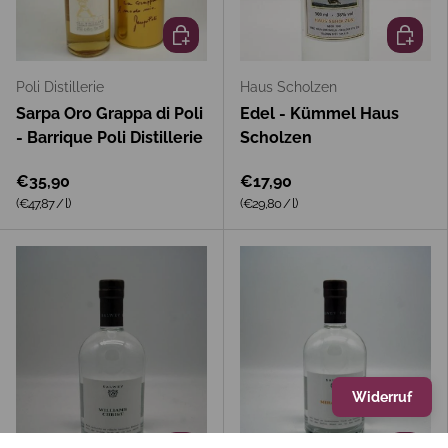
In den Warenkorb
In den 
Poli Distillerie
Haus Scholzen
Sarpa Oro Grappa di Poli
Edel - Kümmel Haus
- Barrique Poli Distillerie
Scholzen
€35,90
€17,90
Grundpreis
Grundpreis
(€47,87
/
l
)
(€29,80
/
l
)
Widerruf
In den Warenkorb
In den 