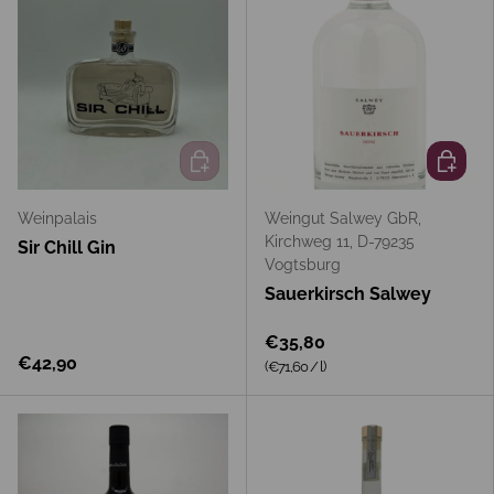
In den Warenkorb
In den 
Weinpalais
Weingut Salwey GbR,
Kirchweg 11, D-79235
Sir Chill Gin
Vogtsburg
Sauerkirsch Salwey
€35,80
€42,90
Grundpreis
(€71,60
/
l
)