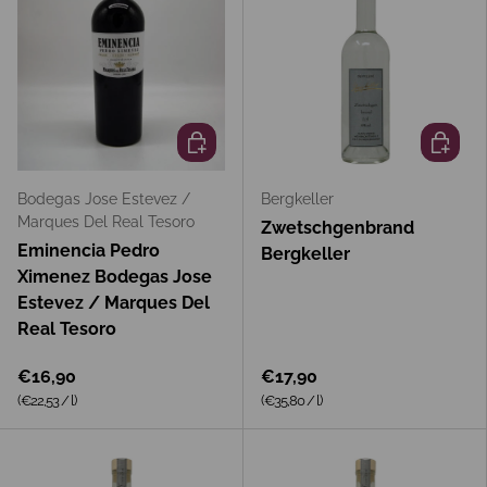
In den Warenkorb
In den 
Bodegas Jose Estevez /
Bergkeller
Marques Del Real Tesoro
Zwetschgenbrand
Eminencia Pedro
Bergkeller
Ximenez Bodegas Jose
Estevez / Marques Del
Real Tesoro
€16,90
€17,90
Grundpreis
Grundpreis
(€22,53
/
l
)
(€35,80
/
l
)