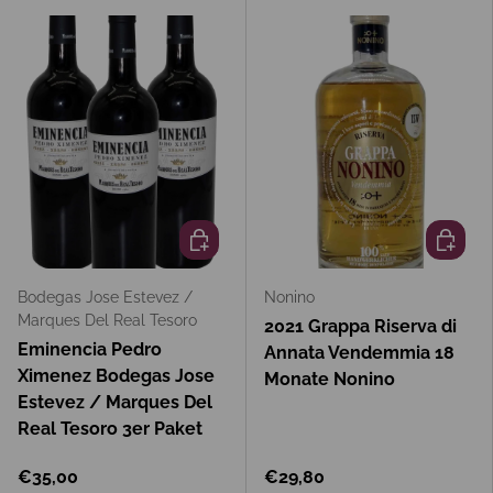
In den Warenkorb
In den 
Bodegas Jose Estevez /
Nonino
Marques Del Real Tesoro
2021 Grappa Riserva di
Eminencia Pedro
Annata Vendemmia 18
Ximenez Bodegas Jose
Monate Nonino
Estevez / Marques Del
Real Tesoro 3er Paket
€35,00
€29,80