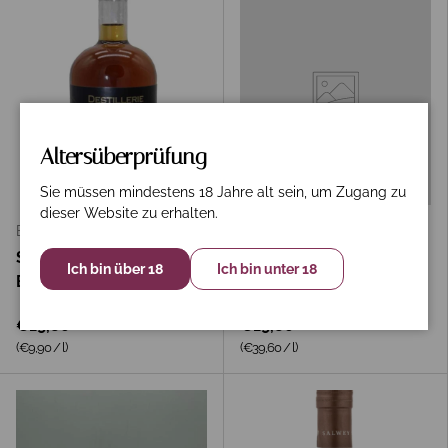
Altersüberprüfung
In den Warenkorb
In den 
Sie müssen mindestens 18 Jahre alt sein, um Zugang zu
dieser Website zu erhalten.
Bergkeller
Haus Scholzen
Salty Karamell
Edle Haselnuss Haus
Ich bin über 18
Ich bin unter 18
Bergkeller
Scholzen
€19,80
€19,80
Grundpreis
Grundpreis
(€9,90
/
l
)
(€39,60
/
l
)