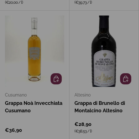
Grundpreis
Grundpreis
(€20,00
/
l
)
(€39,73
/
l
)
In den Warenkorb
In den 
Cusumano
Altesino
Grappa Noà Invecchiata
Grappa di Brunello di
Cusumano
Montalcino Altesino
€28,90
€36,90
Grundpreis
(€38,53
/
l
)