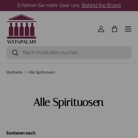
Erfahren Sie mehr über uns.
Behind the Brand
Direkt zum Inhalt
Menü
Einloggen
Einkaufst
Suchen
Suchen
Startseite
Alle Spirituosen
Alle Spirituosen
Sortieren nach