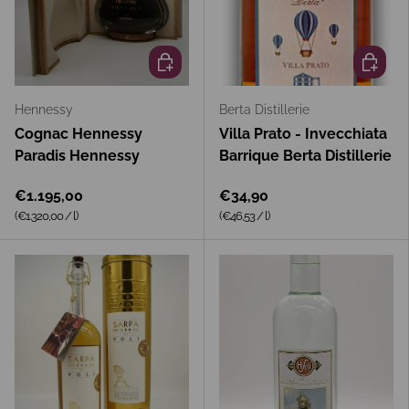
In den Warenkorb
In den 
Hennessy
Berta Distillerie
Cognac Hennessy
Villa Prato - Invecchiata
Paradis Hennessy
Barrique Berta Distillerie
€1.195,00
€34,90
Grundpreis
Grundpreis
(€1.320,00
/
l
)
(€46,53
/
l
)