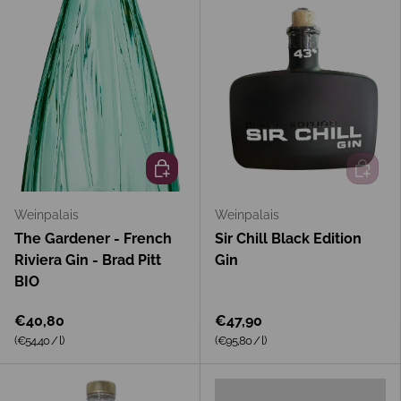
In den Warenkorb
In den 
Weinpalais
Weinpalais
The Gardener - French
Sir Chill Black Edition
Riviera Gin - Brad Pitt
Gin
BIO
€40,80
€47,90
Grundpreis
Grundpreis
(€54,40
/
l
)
(€95,80
/
l
)