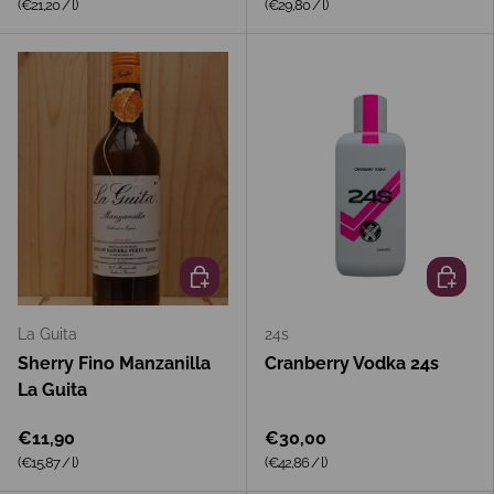
Grundpreis
Grundpreis
(€21,20
/
l
)
(€29,80
/
l
)
In den Warenkorb
In den 
La Guita
24s
Sherry Fino Manzanilla
Cranberry Vodka 24s
La Guita
€11,90
€30,00
Grundpreis
Grundpreis
(€15,87
/
l
)
(€42,86
/
l
)