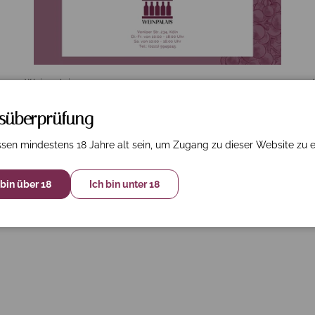
onen auswählen
Optionen 
Weinpalais
Gutschein 20€
rsüberprüfung
€20,00
sen mindestens 18 Jahre alt sein, um Zugang zu dieser Website zu e
 bin über 18
Ich bin unter 18