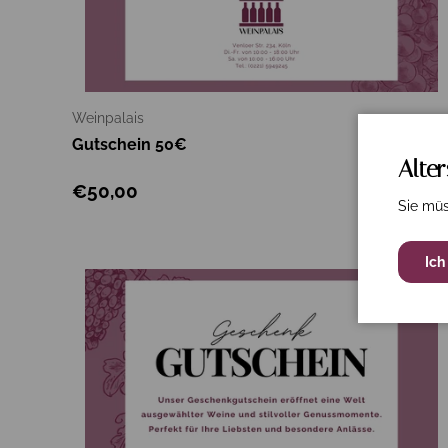
Opti
Weinpalais
Gutschein 50€
Alte
€50,00
Sie müs
Ich