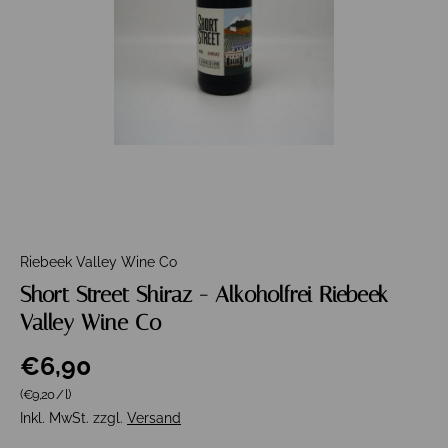
Riebeek Valley Wine Co
Short Street Shiraz - Alkoholfrei Riebeek
Valley Wine Co
€6,90
Grundpreis
(€9,20
/
l
)
Inkl. MwSt. zzgl.
Versand