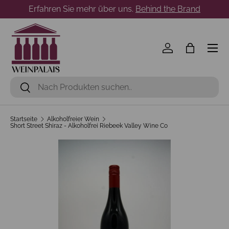
Erfahren Sie mehr über uns.
Behind the Brand
Direkt zum Inhalt
Menü
Einloggen
Einkaufst
Suchen
Suchen
Startseite
Alkoholfreier Wein
Short Street Shiraz - Alkoholfrei Riebeek Valley Wine Co