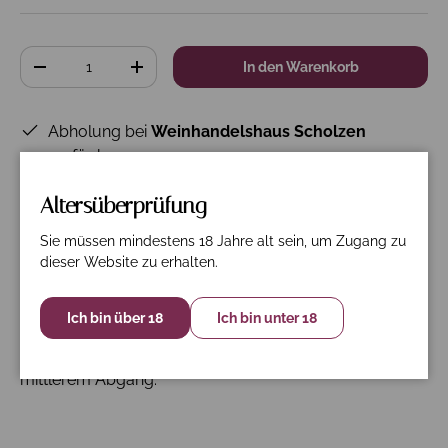
Anzahl
In den Warenkorb
-
+
Abholung bei
Weinhandelshaus Scholzen
verfügbar
Gewöhnlich fertig in 24 Stunden
Altersüberprüfung
Shop-Informationen anzeigen
Sie müssen mindestens 18 Jahre alt sein, um Zugang zu
dieser Website zu erhalten.
Beschreibung
Spezifikation
Nährwerte
Ich bin über 18
Ich bin unter 18
Würzig, beerige Aromen, seidige Strucktur mit
mittlerem Abgang.