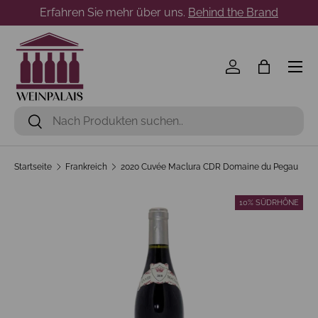
Erfahren Sie mehr über uns.
Behind the Brand
Direkt zum Inhalt
Menü
Einloggen
Einkaufst
Suchen
Suchen
Startseite
Frankreich
2020 Cuvée Maclura CDR Domaine du Pegau
10% SÜDRHÔNE