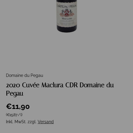
Domaine du Pegau
2020 Cuvée Maclura CDR Domaine du
Pegau
€11,90
Grundpreis
(€15,87
/
l
)
Inkl. MwSt. zzgl.
Versand