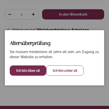
Anzahl
In den Warenkorb
-
+
Abholung bei
Weinhandelshaus Scholzen
verfügbar
Gewöhnlich fertig in 24 Stunden
Altersüberprüfung
Shop-Informationen anzeigen
Sie müssen mindestens 18 Jahre alt sein, um Zugang zu
dieser Website zu erhalten.
Ich bin über 18
Ich bin unter 18
Beschreibung
Spezifikation
Nährwerte