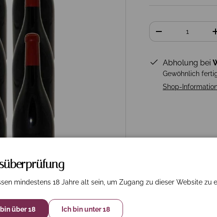
Anzahl
-
Abholung bei
W
Gewöhnlich ferti
Shop-Informatio
rsüberprüfung
sen mindestens 18 Jahre alt sein, um Zugang zu dieser Website zu e
 bin über 18
Ich bin unter 18