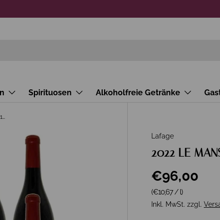
n
Spirituosen
Alkoholfreie Getränke
Gas
2022 LE MANSE Cotes Catalanes Lafage 12er Paket
Lafage
2022 LE MANS
€96,00
Grundpreis
(€10,67
/
l
)
Inkl. MwSt. zzgl.
Vers