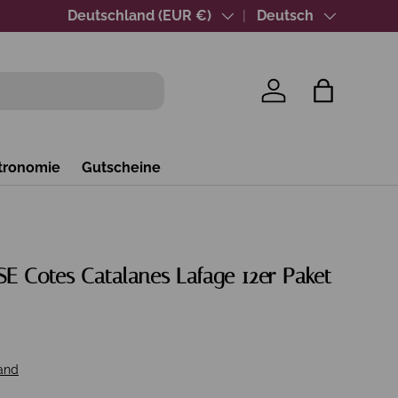
Über 40 Jahre Wein-Expertise
Land/Region
Deutschland (EUR €)
Sprache
Deutsch
Einloggen
Einkaufsta
tronomie
Gutscheine
E Cotes Catalanes Lafage 12er Paket
and