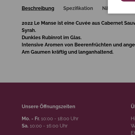
Beschreibung
Spezifikation
Nährwerte
2022 Le Manse
ist eine Cuvée aus Cabernet Sau
Syrah.
Dunkles Rubinrot im Glas.
Intensive Aromen von Beerenfrüchten und ang
Am Gaumen kräftig und langanhaltend.
Unsere Öffnungszeiten
Ü
Mo. - Fr.
10:00 - 18:00 Uhr
H
Sa.
10:00 - 16:00 Uhr
W
E