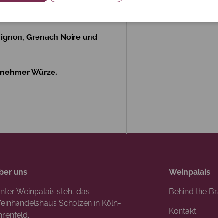
vignon, Grenach Noire und
enehmer Würze.
ber uns
Weinpalais
inter Weinpalais steht das
Behind the B
einhandelshaus Scholzen in Köln-
Kontakt
hrenfeld.