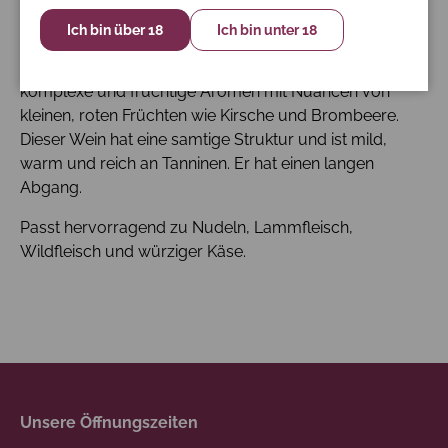
8 Monate.
Ich bin über 18
Ich bin unter 18
Dieser Primitivo di Manduria hat eine rubinrote Farbe
mit violetten Tönen. In der Nase überwiegen intensive,
komplexe und fruchtige Aromen mit Nuancen von
kleinen, roten Früchten wie Kirsche und Brombeere.
Dieser Wein hat eine samtige Struktur und ist mild,
warm und reich an Tanninen. Er hat einen langen
Abgang.
Passt hervorragend zu Nudeln, Lammfleisch,
Wildfleisch und würziger Käse.
Unsere Öffnungszeiten