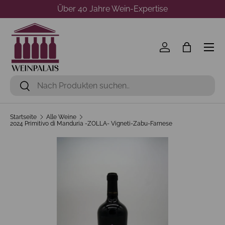
Über 40 Jahre Wein-Expertise
Direkt zum Inhalt
Menü
Einloggen
Einkaufst
Suchen
Suchen
Startseite
Alle Weine
2024 Primitivo di Manduria -ZOLLA- Vigneti-Zabu-Farnese