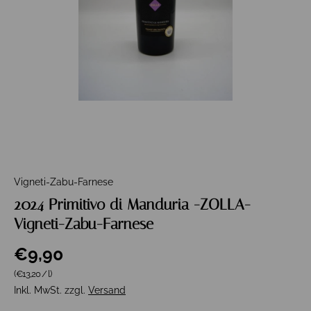
Vigneti-Zabu-Farnese
2024 Primitivo di Manduria -ZOLLA-
Vigneti-Zabu-Farnese
€9,90
Grundpreis
(€13,20
/
l
)
Inkl. MwSt. zzgl.
Versand