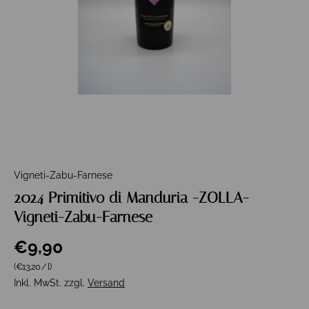
Vigneti-Zabu-Farnese
2024 Primitivo di Manduria -ZOLLA-
Vigneti-Zabu-Farnese
€9,90
Grundpreis
(€13,20
/
l
)
Inkl. MwSt. zzgl.
Versand