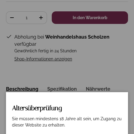
Anzahl
In den Warenkorb
-
+
Abholung bei
Weinhandelshaus Scholzen
verfügbar
Gewöhnlich fertig in 24 Stunden
Shop-Informationen anzeigen
Beschreibung
Spezifikation
Nährwerte
Dieser wunderschöne Rotwein besteht aus 100%
Altersüberprüfung
Primitivo. Der Wein durchläuft eine malolaktische
Gärung in Edelstahltanks. Reifung in gebrauchten
Sie müssen mindestens 18 Jahre alt sein, um Zugang zu
amerikanischen und französischen Eichenfässern für 6-
dieser Website zu erhalten.
8 Monate.