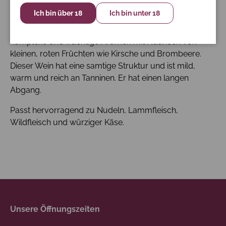
Ich bin über 18
Ich bin unter 18
Dieser Primitivo di Manduria hat eine rubinrote Farbe
mit violetten Tönen. In der Nase überwiegen intensive,
komplexe und fruchtige Aromen mit Nuancen von
kleinen, roten Früchten wie Kirsche und Brombeere.
Dieser Wein hat eine samtige Struktur und ist mild,
warm und reich an Tanninen. Er hat einen langen
Abgang.
Passt hervorragend zu Nudeln, Lammfleisch,
Wildfleisch und würziger Käse.
Unsere Öffnungszeiten