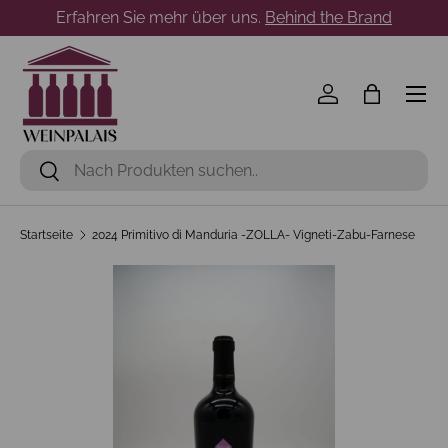
Erfahren Sie mehr über uns.
Behind the Brand
Direkt zum Inhalt
Menü
Einloggen
Einkaufst
Suchen
Suchen
Startseite
2024 Primitivo di Manduria -ZOLLA- Vigneti-Zabu-Farnese