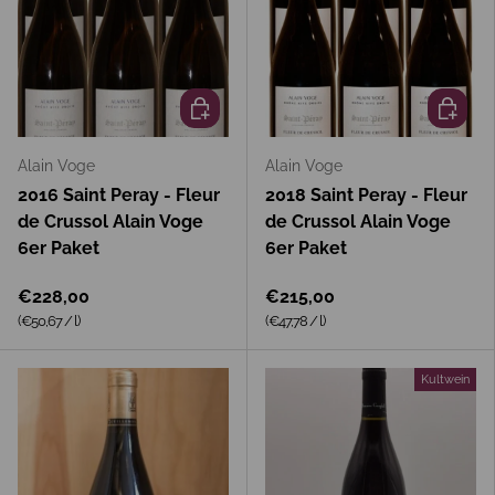
In den Warenkorb
In den 
Alain Voge
Alain Voge
2016 Saint Peray - Fleur
2018 Saint Peray - Fleur
de Crussol Alain Voge
de Crussol Alain Voge
6er Paket
6er Paket
€228,00
€215,00
Grundpreis
Grundpreis
(€50,67
/
l
)
(€47,78
/
l
)
Kultwein