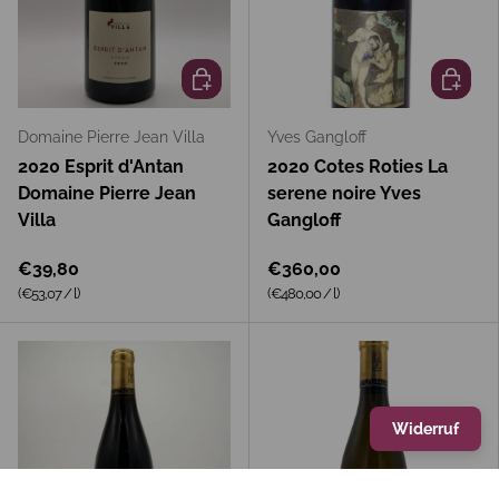
In den Warenkorb
In den 
Domaine Pierre Jean Villa
Yves Gangloff
2020 Esprit d'Antan
2020 Cotes Roties La
Domaine Pierre Jean
serene noire Yves
Villa
Gangloff
€39,80
€360,00
Grundpreis
Grundpreis
(€53,07
/
l
)
(€480,00
/
l
)
Widerruf