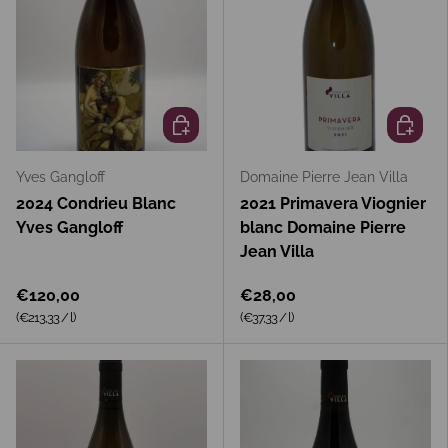
In den Warenkorb
In den 
Yves Gangloff
Domaine Pierre Jean Villa
2024 Condrieu Blanc
2021 Primavera Viognier
Yves Gangloff
blanc Domaine Pierre
Jean Villa
€120,00
€28,00
Grundpreis
Grundpreis
(€213,33
/
l
)
(€37,33
/
l
)