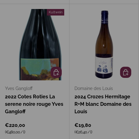
Kultwein
In den Warenkorb
In den 
Yves Gangloff
Domaine des Louis
2022 Cotes Roties La
2024 Crozes Hermitage
serene noire rouge Yves
R+M blanc Domaine des
Gangloff
Louis
€220,00
€19,80
Grundpreis
Grundpreis
(€480,00
/
l
)
(€26,40
/
l
)