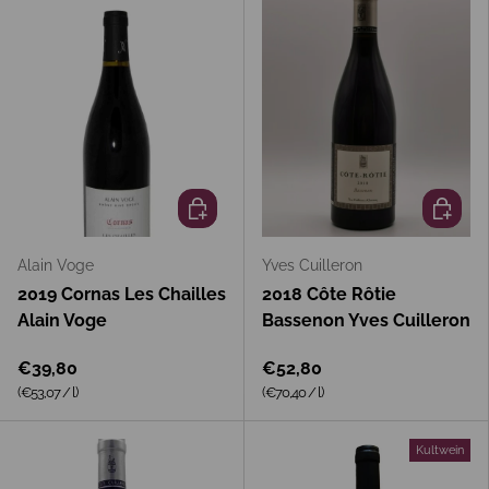
In den Warenkorb
In den 
Alain Voge
Yves Cuilleron
2019 Cornas Les Chailles
2018 Côte Rôtie
Alain Voge
Bassenon Yves Cuilleron
€39,80
€52,80
Grundpreis
Grundpreis
(€53,07
/
l
)
(€70,40
/
l
)
Kultwein