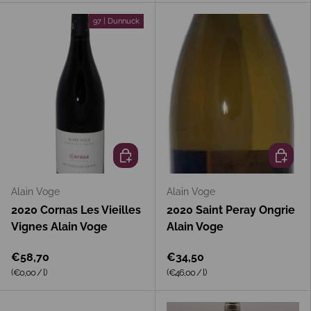
97 | Dunnuck
In den Warenkorb
In den 
Alain Voge
Alain Voge
2020 Cornas Les Vieilles
2020 Saint Peray Ongrie
Vignes Alain Voge
Alain Voge
€58,70
€34,50
Grundpreis
Grundpreis
(€0,00
/
l
)
(€46,00
/
l
)