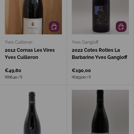
In den Warenkorb
In den 
Yves Cuilleron
Yves Gangloff
2012 Cornas Les Vires
2022 Cotes Roties La
Yves Cuilleron
Barbarine Yves Gangloff
€49,80
€190,00
Grundpreis
Grundpreis
(€66,40
/
l
)
(€253,00
/
l
)