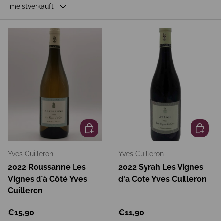
meistverkauft
In den Warenkorb
In den 
Yves Cuilleron
Yves Cuilleron
2022 Roussanne Les
2022 Syrah Les Vignes
Vignes d´à Côté Yves
d'a Cote Yves Cuilleron
Cuilleron
€15,90
€11,90