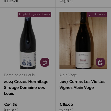
Grundpreis
Grundpreis
(€21,20
/
l
)
(€15,87
/
l
)
Empfehlung des Hauses
97 | Dunnuck
In den Warenkorb
In den 
Domaine des Louis
Alain Voge
2024 Crozes Hermitage
2017 Cornas Les Vieilles
S rouge Domaine des
Vignes Alain Voge
Louis
€19,80
€61,00
Grundpreis
Grundpreis
(€26,40
/
l
)
(€81,33
/
l
)