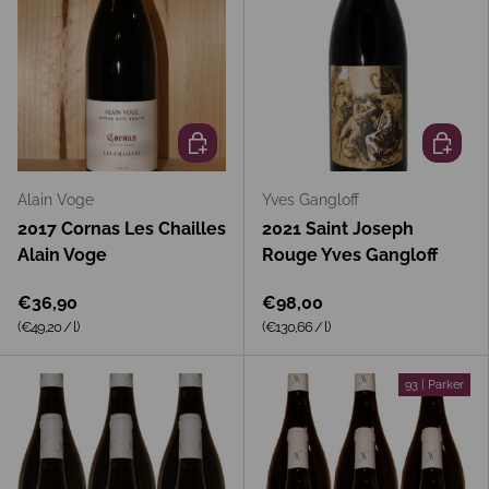
In den Warenkorb
In den 
Alain Voge
Yves Gangloff
2017 Cornas Les Chailles
2021 Saint Joseph
Alain Voge
Rouge Yves Gangloff
€36,90
€98,00
Grundpreis
Grundpreis
(€49,20
/
l
)
(€130,66
/
l
)
93 | Parker