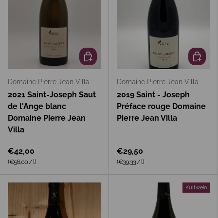
In den Warenkorb
In den 
Domaine Pierre Jean Villa
Domaine Pierre Jean Villa
2021 Saint-Joseph Saut
2019 Saint - Joseph
de l'Ange blanc
Préface rouge Domaine
Domaine Pierre Jean
Pierre Jean Villa
Villa
€42,00
€29,50
Grundpreis
Grundpreis
(€56,00
/
l
)
(€39,33
/
l
)
Kultwein