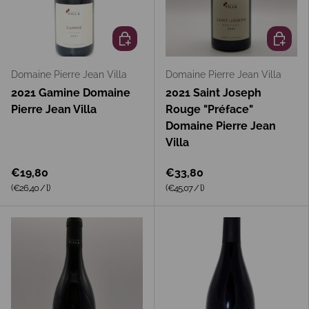
In den Warenkorb
In den 
Domaine Pierre Jean Villa
Domaine Pierre Jean Villa
2021 Gamine Domaine
2021 Saint Joseph
Pierre Jean Villa
Rouge "Préface"
Domaine Pierre Jean
Villa
€19,80
€33,80
Grundpreis
Grundpreis
(€26,40
/
l
)
(€45,07
/
l
)