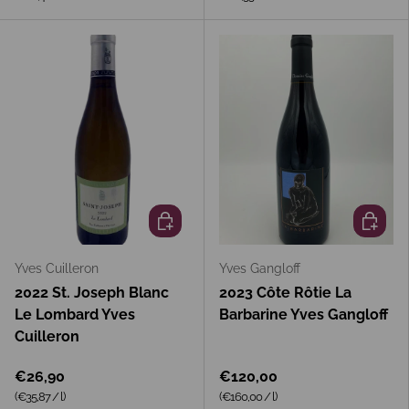
In den Warenkorb
In den 
Yves Cuilleron
Yves Gangloff
2022 St. Joseph Blanc
2023 Côte Rôtie La
Le Lombard Yves
Barbarine Yves Gangloff
Cuilleron
€26,90
€120,00
Grundpreis
Grundpreis
(€35,87
/
l
)
(€160,00
/
l
)