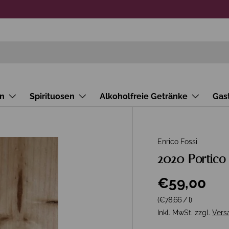
n
Spirituosen
Alkoholfreie Getränke
Gas
Enrico Fossi
2020 Portico 
€59,00
Grundpreis
(€78,66
/
l
)
Inkl. MwSt. zzgl.
Vers