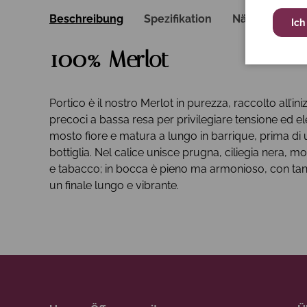
Beschreibung
Spezifikation
Nährwerte
Ich
100% Merlot
Portico è il nostro Merlot in purezza, raccolto all’in
precoci a bassa resa per privilegiare tensione ed 
mosto fiore e matura a lungo in barrique, prima di u
bottiglia. Nel calice unisce prugna, ciliegia nera, mo
e tabacco; in bocca è pieno ma armonioso, con tanni
un finale lungo e vibrante.