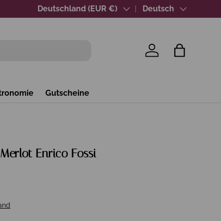
Über 40 Jahre Wein-Expertise
Land/Region
Deutschland (EUR €)
Sprache
Deutsch
Einloggen
Einkaufsta
tronomie
Gutscheine
Merlot Enrico Fossi
and