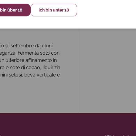
 bin über 18
Ich bin unter 18
izio di settembre da cloni
eleganza. Fermenta solo con
n ulteriore affinamento in
ra e note di cacao, liquirizia
ni setosi, beva verticale e