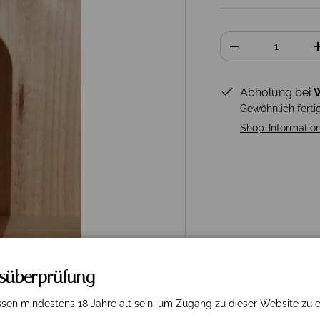
Anzahl
-
Abholung bei
W
Gewöhnlich ferti
Shop-Informatio
rsüberprüfung
sen mindestens 18 Jahre alt sein, um Zugang zu dieser Website zu e