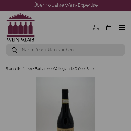
Über 40 Jahre Wein-Expertise
Direkt zum Inhalt
Menü
Einloggen
Einkaufst
Suchen
Suchen
Startseite
2017 Barbaresco Vallegrande Ca' del Baio