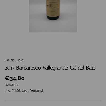
Ca' del Baio
2017 Barbaresco Vallegrande Ca' del Baio
€34,80
Grundpreis
(€46,40
/
l
)
Inkl. MwSt. zzgl.
Versand