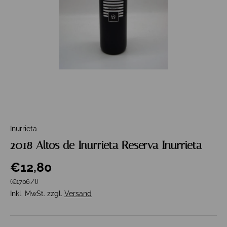
Inurrieta
2018 Altos de Inurrieta Reserva Inurrieta
€12,80
Grundpreis
(€17,06
/
l
)
Inkl. MwSt. zzgl.
Versand