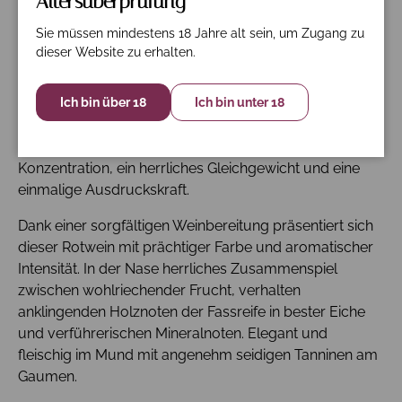
Altersüberprüfung
„…Wonne, Genuss und Ausgewogenheit. Mit viel Körper
… und Seele.“
Sie müssen mindestens 18 Jahre alt sein, um Zugang zu
dieser Website zu erhalten.
Grundlage dieses Weins sind die Trauben aus unseren
Weinbergen in Hanglage auf einer Meereshöhe von
450 – 480 m, die sich durch steinige Böden von
Ich bin über 18
Ich bin unter 18
geringer Tiefe auszeichnen. Diese Voraussetzungen
verleihen den Trauben eine sensationelle
Konzentration, ein herrliches Gleichgewicht und eine
einmalige Ausdruckskraft.
Dank einer sorgfältigen Weinbereitung präsentiert sich
dieser Rotwein mit prächtiger Farbe und aromatischer
Intensität. In der Nase herrliches Zusammenspiel
zwischen wohlriechender Frucht, verhalten
anklingenden Holznoten der Fassreife in bester Eiche
und verführerischen Mineralnoten. Elegant und
fleischig im Mund mit angenehm seidigen Tanninen am
Gaumen.