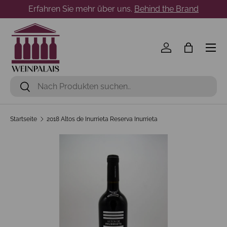
Erfahren Sie mehr über uns.
Behind the Brand
Direkt zum Inhalt
Menü
Einloggen
Einkaufst
Suchen
Suchen
Startseite
2018 Altos de Inurrieta Reserva Inurrieta