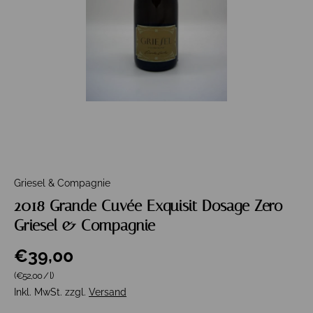
Griesel & Compagnie
2018 Grande Cuvée Exquisit Dosage Zero
Griesel & Compagnie
€39,00
Grundpreis
(€52,00
/
l
)
Inkl. MwSt. zzgl.
Versand