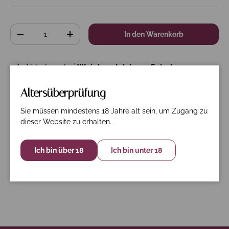
Anzahl
In den Warenkorb
-
+
Abholung bei
Weinhandelshaus Scholzen
verfügbar
Altersüberprüfung
Gewöhnlich fertig in 24 Stunden
Shop-Informationen anzeigen
Sie müssen mindestens 18 Jahre alt sein, um Zugang zu
dieser Website zu erhalten.
Ich bin über 18
Ich bin unter 18
Beschreibung
Spezifikation
Nährwerte