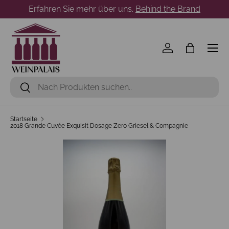
Erfahren Sie mehr über uns.
Behind the Brand
Direkt zum Inhalt
Menü
Einloggen
Einkaufst
Suchen
Suchen
Startseite
2018 Grande Cuvée Exquisit Dosage Zero Griesel & Compagnie