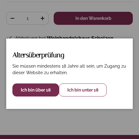
Anzahl
In den Warenkorb
-
+
Abholung bei
Weinhandelshaus Scholzen
verfügbar
Gewöhnlich fertig in 24 Stunden
Altersüberprüfung
Shop-Informationen anzeigen
Sie müssen mindestens 18 Jahre alt sein, um Zugang zu
dieser Website zu erhalten.
Ich bin über 18
Ich bin unter 18
Beschreibung
Spezifikation
Nährwerte