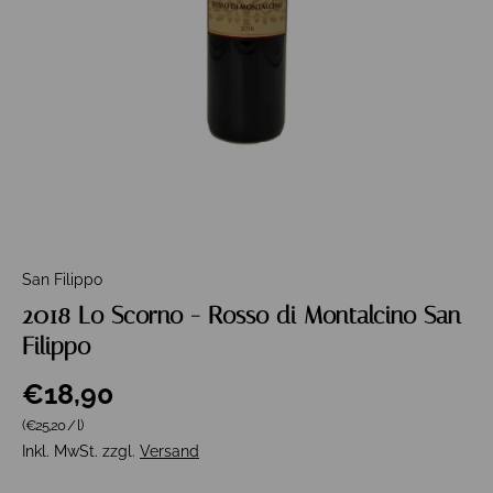
San Filippo
2018 Lo Scorno - Rosso di Montalcino San
Filippo
€18,90
Grundpreis
(€25,20
/
l
)
Inkl. MwSt. zzgl.
Versand