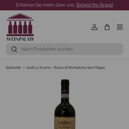
Erfahren Sie mehr über uns.
Behind the Brand
Direkt zum Inhalt
Menü
Einloggen
Einkaufst
Suchen
Suchen
Startseite
2018 Lo Scorno - Rosso di Montalcino San Filippo