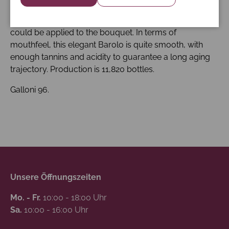
metal. The wine does not shy back in term of
complexity, and there are many more adjectives that
could be applied to the bouquet. In terms of
mouthfeel, this elegant Barolo is quite smooth, with
enough tannins and acidity to guarantee a long aging
trajectory. Production is 11,820 bottles.
Galloni 96.
Unsere Öffnungszeiten
Mo. - Fr.
10:00 - 18:00 Uhr
Sa.
10:00 - 16:00 Uhr