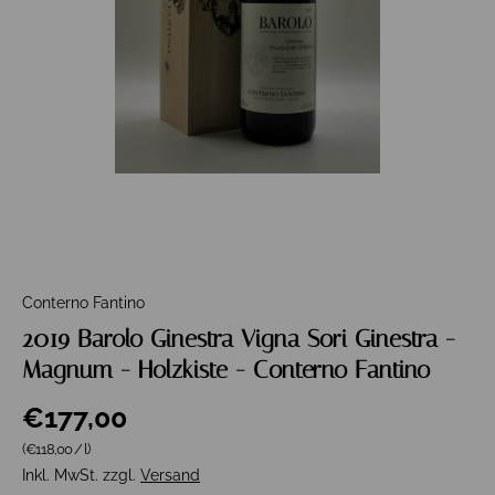
Conterno Fantino
2019 Barolo Ginestra Vigna Sori Ginestra -
Magnum - Holzkiste - Conterno Fantino
€177,00
Grundpreis
(€118,00
/
l
)
Inkl. MwSt. zzgl.
Versand