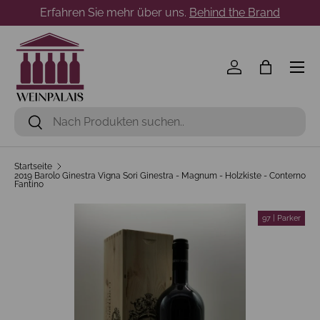
Erfahren Sie mehr über uns.
Behind the Brand
Direkt zum Inhalt
Menü
Einloggen
Einkaufst
Suchen
Suchen
Startseite
2019 Barolo Ginestra Vigna Sori Ginestra - Magnum - Holzkiste - Conterno
Fantino
97 | Parker