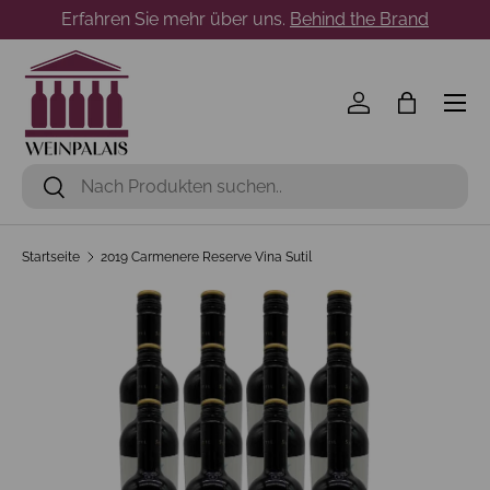
Erfahren Sie mehr über uns.
Behind the Brand
Direkt zum Inhalt
Menü
Einloggen
Einkaufst
Suchen
Suchen
Startseite
2019 Carmenere Reserve Vina Sutil