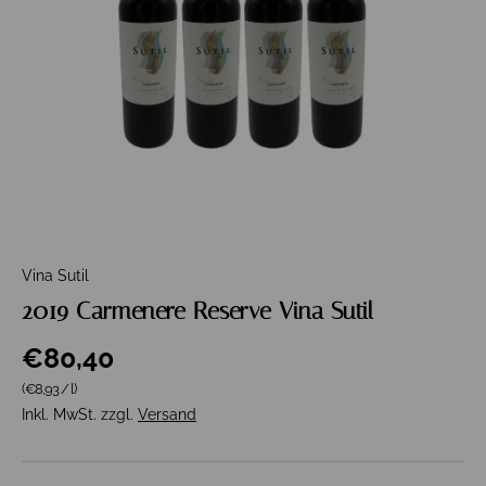
Vina Sutil
2019 Carmenere Reserve Vina Sutil
€80,40
Grundpreis
(€8,93
/
l
)
Inkl. MwSt. zzgl.
Versand