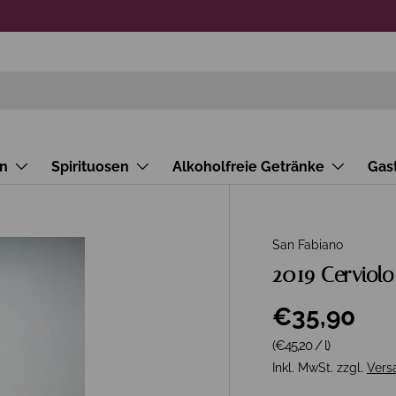
n
Spirituosen
Alkoholfreie Getränke
Gas
San Fabiano
2019 Cerviolo
€35,90
Grundpreis
(€45,20
/
l
)
Inkl. MwSt. zzgl.
Vers