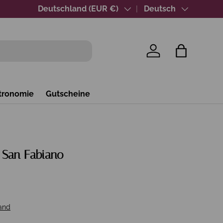
Über 40 Jahre Wein-Expertise
Land/Region
Deutschland (EUR €)
Sprache
Deutsch
Einloggen
Einkaufsta
tronomie
Gutscheine
 San Fabiano
and