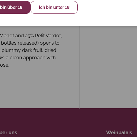
 bin über 18
Ich bin unter 18
erlot and 25% Petit Verdot,
 bottles released) opens to
 plummy dark fruit, dried
ws a clean approach with
lose.
ber uns
Weinpalais