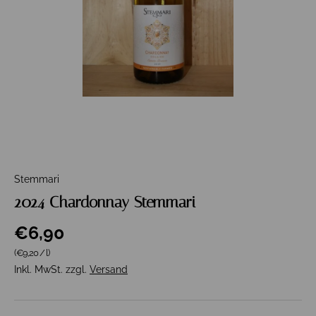
Stemmari
2024 Chardonnay Stemmari
€6,90
Grundpreis
(€9,20
/
l
)
Inkl. MwSt. zzgl.
Versand