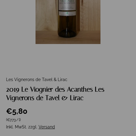
Les Vignerons de Tavel & Lirac
2019 Le Viognier des Acanthes Les
Vignerons de Tavel & Lirac
€5,80
Grundpreis
(€7,73
/
l
)
Inkl. MwSt. zzgl.
Versand