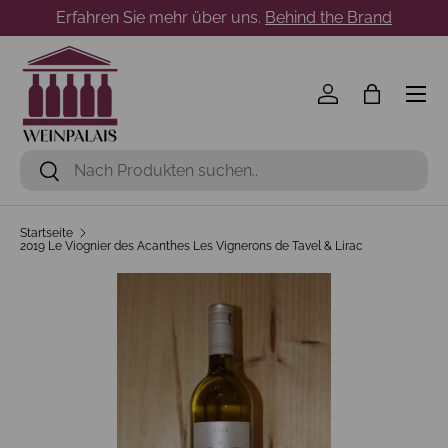
Erfahren Sie mehr über uns.
Behind the Brand
Direkt zum Inhalt
Menü
Einloggen
Einkaufst
Suchen
Suchen
Startseite
2019 Le Viognier des Acanthes Les Vignerons de Tavel & Lirac