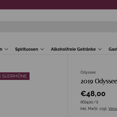
n
Spirituosen
Alkoholfreie Getränke
Gas
Odyssee
% SÜDRHÔNE
2019 Odyssee
€48,00
Grundpreis
(€64,00
/
l
)
Inkl. MwSt. zzgl.
Vers