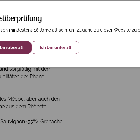
rsüberprüfung
 seinem Freund aus der
sen mindestens 18 Jahre alt sein, um Zugang zu dieser Website zu e
auvignon aus dem Médoc und
 bin über 18
Ich bin unter 18
und sorgfältig mit dem
Qualitäten der Rhône-
e des Médoc, aber auch den
ine aus dem Rhônetal.
t Sauvignon (55%), Grenache