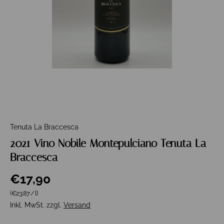
Tenuta La Braccesca
2021 Vino Nobile Montepulciano Tenuta La
Braccesca
€17,90
Grundpreis
(€23,87
/
l
)
Inkl. MwSt. zzgl.
Versand