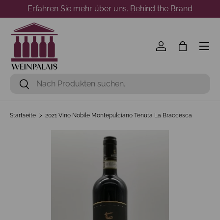
Erfahren Sie mehr über uns.
Behind the Brand
Direkt zum Inhalt
Menü
Einloggen
Einkaufst
Suchen
Suchen
Startseite
2021 Vino Nobile Montepulciano Tenuta La Braccesca