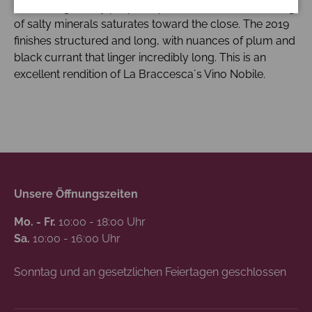
stimulating acidity propels ripe red berries as a staining
of salty minerals saturates toward the close. The 2019
finishes structured and long, with nuances of plum and
black currant that linger incredibly long. This is an
excellent rendition of La Braccesca´s Vino Nobile.
Unsere Öffnungszeiten
Mo. - Fr.
10:00 - 18:00 Uhr
Sa.
10:00 - 16:00 Uhr
Sonntag und an gesetzlichen Feiertagen geschlossen