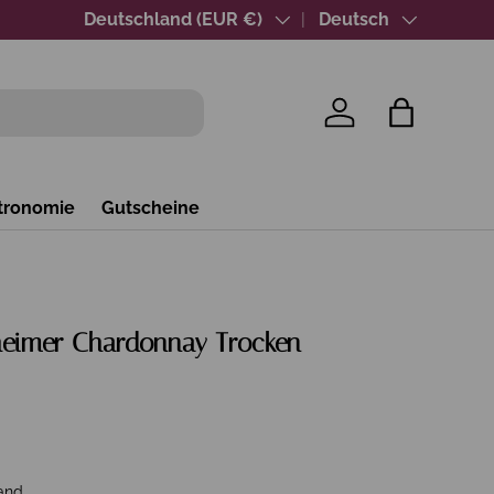
Über 40 Jahre Wein-Expertise
Land/Region
Deutschland (EUR €)
Sprache
Deutsch
Einloggen
Einkaufsta
tronomie
Gutscheine
eimer Chardonnay Trocken
and