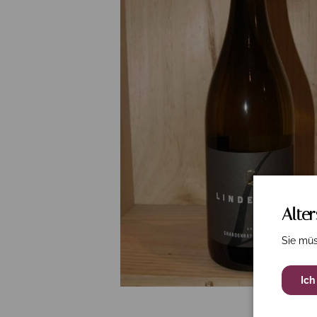
Alte
Sie müs
Ich