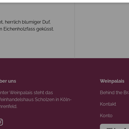
t, herrlich blumiger Duf,
m Eichenholzfass geküsst.
ber uns
Weinpalais
inter Weinpalais steht das
Behind the B
einhandelshaus Scholzen in Köln-
Kontakt
hrenfeld.
Konto
Instagram