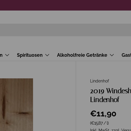
n
Spirituosen
Alkoholfreie Getränke
Gas
Lindenhof
2019 Windesh
Lindenhof
€11,90
Grundpreis
(€15,87
/
l
)
Inkl. MwSt. zzgl.
Vers