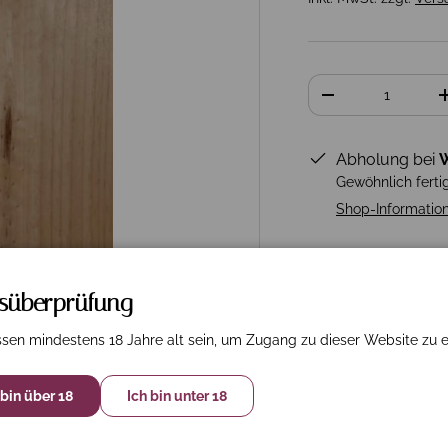
Anzahl
-
Abholung bei
W
Gewöhnlich ferti
Shop-Informatio
rsüberprüfung
sen mindestens 18 Jahre alt sein, um Zugang zu dieser Website zu e
 bin über 18
Ich bin unter 18