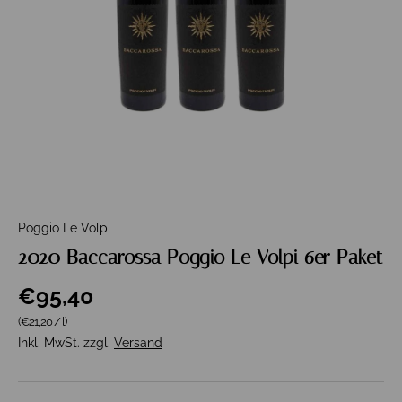
Poggio Le Volpi
2020 Baccarossa Poggio Le Volpi 6er Paket
€95,40
Grundpreis
(€21,20
/
l
)
Inkl. MwSt. zzgl.
Versand