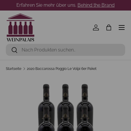
Erfahren Sie mehr über uns.
Behind the Brand
Direkt zum Inhalt
Menü
Einloggen
Einkaufst
Suchen
Suchen
Startseite
2020 Baccarossa Poggio Le Volpi 6er Paket