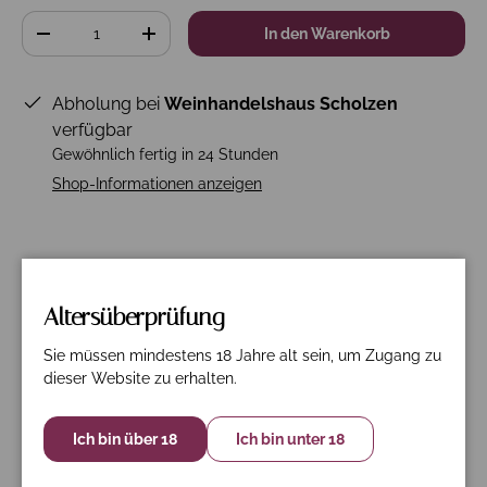
Anzahl
In den Warenkorb
-
+
Abholung bei
Weinhandelshaus Scholzen
verfügbar
Gewöhnlich fertig in 24 Stunden
Shop-Informationen anzeigen
Beschreibung
Spezifikation
Nährwerte
Altersüberprüfung
6er Paket frei Haus!
Sie müssen mindestens 18 Jahre alt sein, um Zugang zu
dieser Website zu erhalten.
Hergestellt aus der Nero Buono-Traube hat dieser
Wein eine tief und leuchtend rubinrote Farbe. Sehr
Ich bin über 18
Ich bin unter 18
intensives Bouquet mit Impressionen schwarzen, reifen
Früchten, eingelegten Kirschen, mediterranem