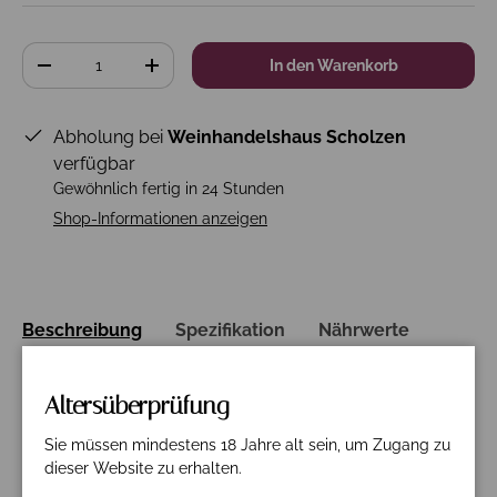
Anzahl
In den Warenkorb
-
+
Abholung bei
Weinhandelshaus Scholzen
verfügbar
Gewöhnlich fertig in 24 Stunden
Shop-Informationen anzeigen
Beschreibung
Spezifikation
Nährwerte
1,5Ltr Magnum Flasche
Altersüberprüfung
Farbe: sehr helles, glänzendes Lachsrosa
Sie müssen mindestens 18 Jahre alt sein, um Zugang zu
Duft: feines, duftiges Bouquet von süß gereiften roten
dieser Website zu erhalten.
Beeren (Erdbeeren, rote Johannisbeeren) und leicht