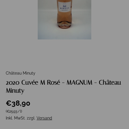
Château Minuty
2020 Cuvée M Rosé - MAGNUM - Château
Minuty
€38,90
Grundpreis
(€25,93
/
l
)
Inkl. MwSt. zzgl.
Versand