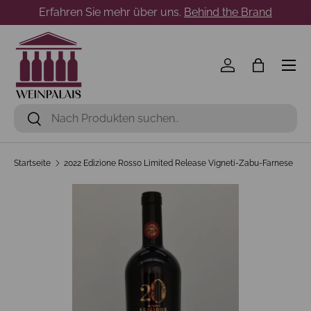
Erfahren Sie mehr über uns.
Behind the Brand
Direkt zum Inhalt
Menü
Einloggen
Einkaufst
Suchen
Suchen
Startseite
2022 Edizione Rosso Limited Release Vigneti-Zabu-Farnese