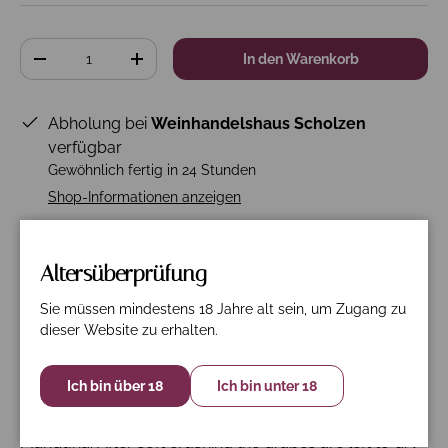
Anzahl
In den Warenkorb
-
+
Abholung bei
Weinhandelshaus Scholzen
verfügbar
Gewöhnlich fertig in 24 Stunden
Shop-Informationen anzeigen
Altersüberprüfung
Beschreibung
Spezifikation
Nährwerte
Sie müssen mindestens 18 Jahre alt sein, um Zugang zu
dieser Website zu erhalten.
This limited release edition of Cinque Autoctoni is made
of Montepulciano, Primitivo, Sangiovese, Negroamaro
Ich bin über 18
Ich bin unter 18
and Malvasia Nera. The grapes comes from
municipalities of Colonnella, Ortona, Sava and
Manduria. After soft crushing the grapes are left to dry