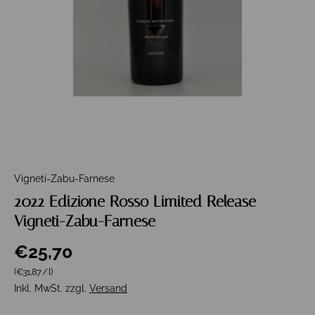
Vigneti-Zabu-Farnese
2022 Edizione Rosso Limited Release
Vigneti-Zabu-Farnese
€25,70
Grundpreis
(€31,87
/
l
)
Inkl. MwSt. zzgl.
Versand