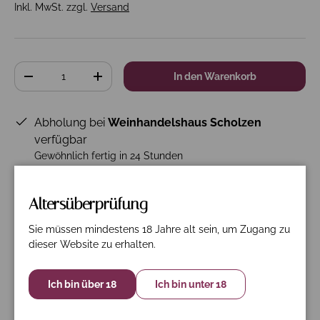
Inkl. MwSt. zzgl.
Versand
Anzahl
In den Warenkorb
-
+
Abholung bei
Weinhandelshaus Scholzen
verfügbar
Gewöhnlich fertig in 24 Stunden
Shop-Informationen anzeigen
Altersüberprüfung
Sie müssen mindestens 18 Jahre alt sein, um Zugang zu
dieser Website zu erhalten.
Beschreibung
Spezifikation
Nährwerte
12er Paket frei Haus.
Ich bin über 18
Ich bin unter 18