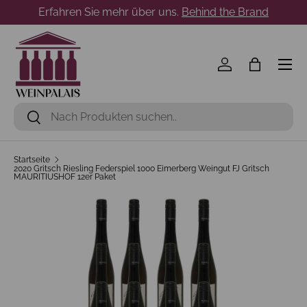
Erfahren Sie mehr über uns.
Behind the Brand
Direkt zum Inhalt
Menü
Einloggen
Einkaufst
Suchen
Suchen
Startseite
2020 Gritsch Riesling Federspiel 1000 Eimerberg Weingut FJ Gritsch
MAURITIUSHOF 12er Paket