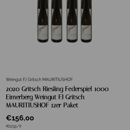
Weingut FJ Gritsch MAURITIUSHOF
2020 Gritsch Riesling Federspiel 1000
Eimerberg Weingut FJ Gritsch
MAURITIUSHOF 12er Paket
€156,00
Grundpreis
(€17,33
/
l
)