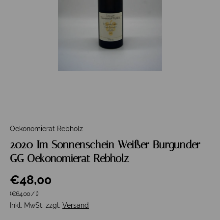
Oekonomierat Rebholz
2020 Im Sonnenschein Weißer Burgunder
GG Oekonomierat Rebholz
€48,00
Grundpreis
(€64,00
/
l
)
Inkl. MwSt. zzgl.
Versand