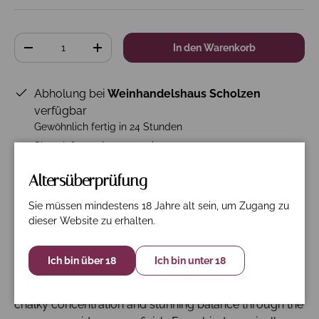
Anzahl
In den Warenkorb
-
+
Abholung bei
Weinhandelshaus Scholzen
verfügbar
Gewöhnlich fertig in 24 Stunden
Shop-Informationen anzeigen
Altersüberprüfung
Sie müssen mindestens 18 Jahre alt sein, um Zugang zu
Beschreibung
Spezifikation
Nährwerte
dieser Website zu erhalten.
James Suckling 98 Punkte: A real Grand Cru pinot
Ich bin über 18
Ich bin unter 18
blanc that has everything you expect from a Grand Cru
white Burgundy, in terms of subtle, buttery richness,
chalky concentration and stunning balance through the