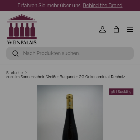
Erfahren Sie mehr über uns.
Behind the Brand
Direkt zum Inhalt
Menü
Einloggen
Einkaufst
Suchen
Suchen
Startseite
2020 Im Sonnenschein Weißer Burgunder GG Oekonomierat Rebholz
98 | Suckling