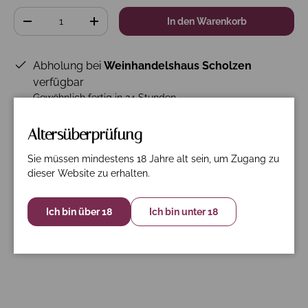
Anzahl
In den Warenkorb
-
+
Abholung bei
Weinhandelshaus Scholzen
verfügbar
Gewöhnlich fertig in 24 Stunden
Shop-Informationen anzeigen
Altersüberprüfung
Sie müssen mindestens 18 Jahre alt sein, um Zugang zu
dieser Website zu erhalten.
Beschreibung
Spezifikation
Nährwerte
Ich bin über 18
Ich bin unter 18
Garmacja. Graciano, Tempranillo.
BIO- ES-ECO-026-VAS-