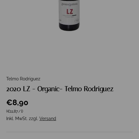
Telmo Rodriguez
2020 LZ - Organic- Telmo Rodriguez
€8,90
Grundpreis
(€11,87
/
l
)
Inkl. MwSt. zzgl.
Versand