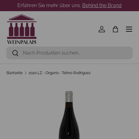
Erfahren Sie mehr über uns.
Behind the Brand
Direkt zum Inhalt
Menü
Einloggen
Einkaufst
Suchen
Suchen
Startseite
2020 LZ - Organic- Telmo Rodriguez