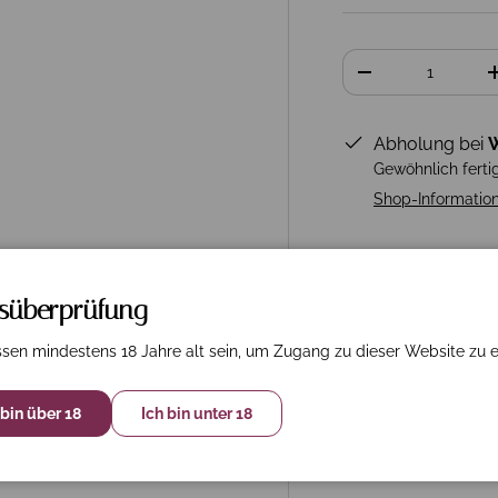
Anzahl
-
Abholung bei
W
Gewöhnlich ferti
Shop-Informatio
rsüberprüfung
sen mindestens 18 Jahre alt sein, um Zugang zu dieser Website zu e
 bin über 18
Ich bin unter 18