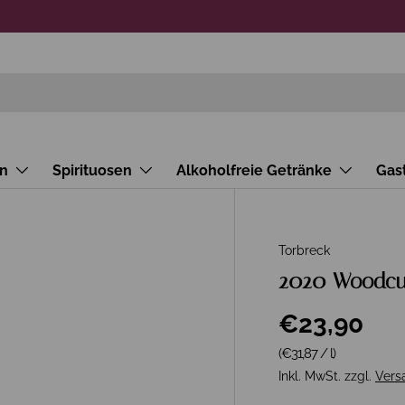
n
Spirituosen
Alkoholfreie Getränke
Gas
Torbreck
2020 Woodcut
€23,90
Grundpreis
(€31,87
/
l
)
Inkl. MwSt. zzgl.
Vers