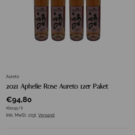
Aureto
2021 Aphelie Rose Aureto 12er Paket
€94,80
Grundpreis
(€10,53
/
l
)
Inkl. MwSt. zzgl.
Versand