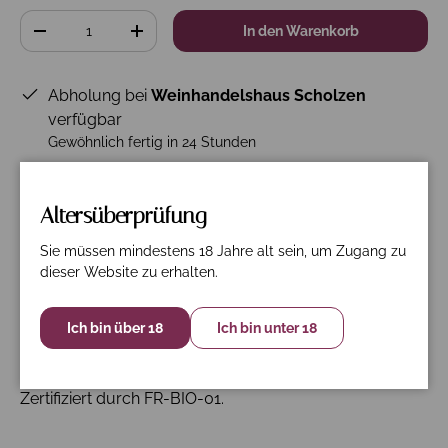
Anzahl
In den Warenkorb
-
+
Abholung bei
Weinhandelshaus Scholzen
verfügbar
Gewöhnlich fertig in 24 Stunden
Shop-Informationen anzeigen
Altersüberprüfung
Sie müssen mindestens 18 Jahre alt sein, um Zugang zu
Beschreibung
Spezifikation
Nährwerte
dieser Website zu erhalten.
12er Paket frei Haus!
Ich bin über 18
Ich bin unter 18
41% Caladoc, 33,5% Cinsault, 25,5% Grenache
Zertifiziert durch FR-BIO-01.