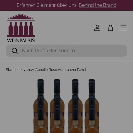
Erfahren Sie mehr über uns.
Behind the Brand
Direkt zum Inhalt
Menü
Einloggen
Einkaufst
Suchen
Suchen
Startseite
2021 Aphelie Rose Aureto 12er Paket