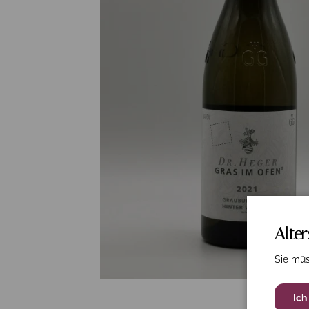
Alte
Sie müs
Ich