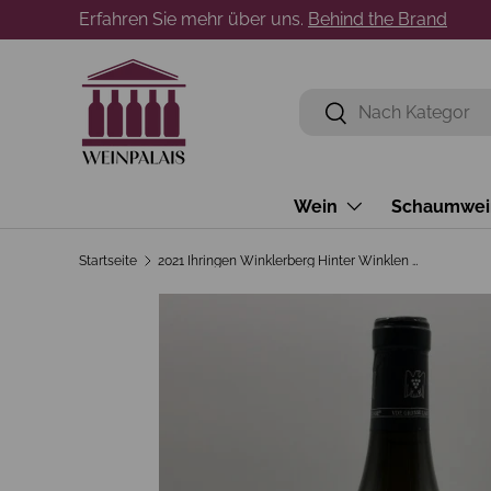
Erfahren Sie mehr über uns.
Behind the Brand
Direkt zum Inhalt
Suchen
Suchen
Wein
Schaumwei
Startseite
2021 Ihringen Winklerberg Hinter Winklen Grauburgunder GG Gras Im Ofen Dr. Heger