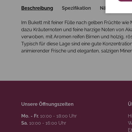
Beschreibung
Spezifikation
Nährwerte
Im Bukett mit feiner Fülle nach gelben Früchte wie 
dazu
Kräuter
noten und feine harzige Noten von A
verwoben, mit Aromen reifen Birnen und holzig, rö
Typisch für diese Lage sind eine gute Konzentrat
animierender Frische und eleganten, salzigen Minera
Unsere Öffnungszeiten
Ü
Mo. - Fr.
10:00 - 18:00 Uhr
H
Sa.
10:00 - 16:00 Uhr
W
E