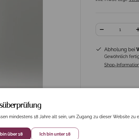
Anzahl
-
Abholung bei
W
Gewöhnlich ferti
Shop-Informatio
rsüberprüfung
sen mindestens 18 Jahre alt sein, um Zugang zu dieser Website zu e
 bin über 18
Ich bin unter 18