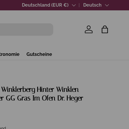
Über 40 Jahre Wein-Expertise
Land/Region
Deutschland (EUR €)
Sprache
Deutsch
Einloggen
Einkaufsta
tronomie
Gutscheine
 Winklerberg Hinter Winklen
r GG Gras Im Ofen Dr. Heger
and