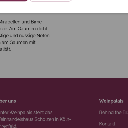
Mirabellen und Birne
kazie. Am Gaumen dicht
stige und nussige Noten.
ion am Gaumen mit
lität.
ber uns
Weinpalais
inter Weinpalais steht das
Behind the B
einhandelshaus Scholzen in Köln-
Kontakt
hrenfeld.