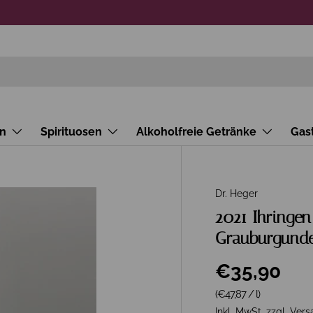
n
Spirituosen
Alkoholfreie Getränke
Gas
Dr. Heger
2021 Ihringen
Grauburgunde
€35,90
Grundpreis
(€47,87
/
l
)
Inkl. MwSt. zzgl.
Vers