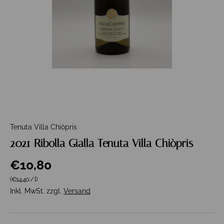
Tenuta Villa Chiòpris
2021 Ribolla Gialla Tenuta Villa Chiòpris
€10,80
Grundpreis
(€14,40
/
l
)
Inkl. MwSt. zzgl.
Versand