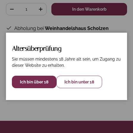
Anzahl
In den Warenkorb
-
+
Abholung bei
Weinhandelshaus Scholzen
verfügbar
Gewöhnlich fertig in 24 Stunden
Altersüberprüfung
Shop-Informationen anzeigen
Sie müssen mindestens 18 Jahre alt sein, um Zugang zu
dieser Website zu erhalten.
Beschreibung
Spezifikation
Nährwerte
Ich bin über 18
Ich bin unter 18