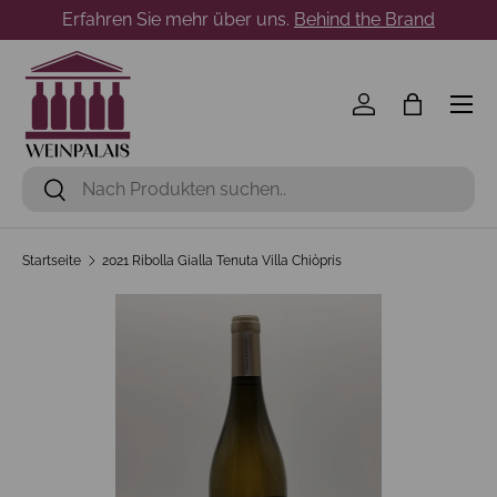
Erfahren Sie mehr über uns.
Behind the Brand
Direkt zum Inhalt
Menü
Einloggen
Einkaufst
Suchen
Suchen
Startseite
2021 Ribolla Gialla Tenuta Villa Chiòpris