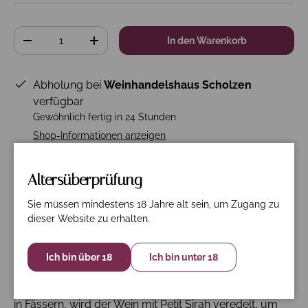
Anzahl
In den Warenkorb
-
+
Abholung bei
Weinhandelshaus Scholzen
verfügbar
Gewöhnlich fertig in 24 Stunden
Shop-Informationen anzeigen
Altersüberprüfung
Beschreibung
Spezifikation
Nährwerte
Sie müssen mindestens 18 Jahre alt sein, um Zugang zu
dieser Website zu erhalten.
Entdecken Sie den 2021 Sandstone Merlot Wente
Vineyards 6er Paket. Ein herrlicher Bordeaux-Wein, der
Ich bin über 18
Ich bin unter 18
von ausgewählten Traubensorten aus nachhaltigen
Weinbergen stammt. Nach einer individuellen Reifung
in Fässern, wird der Wein mit Petit Sirah veredelt, um