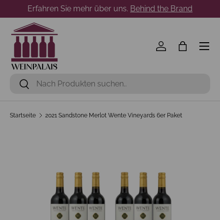
Erfahren Sie mehr über uns.
Behind the Brand
Direkt zum Inhalt
Menü
Einloggen
Einkaufst
Suchen
Suchen
Startseite
2021 Sandstone Merlot Wente Vineyards 6er Paket