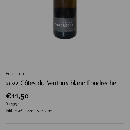
Fondreche
2022 Côtes du Ventoux blanc Fondreche
€11,50
Grundpreis
(€15,33
/
l
)
Inkl. MwSt. zzgl.
Versand