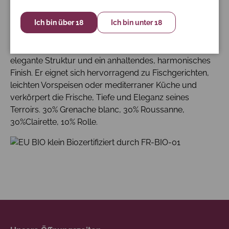
vereint frische Zitrus- und Steinobstaromen mit
dezenten floralen Noten und einer angenehmen
Ich bin über 18
Ich bin unter 18
Mineralität.
Am Gaumen zeigt er ausgewogene Säure, eine
elegante Struktur und ein anhaltendes, harmonisches
Finish. Er eignet sich hervorragend zu Fischgerichten,
leichten Vorspeisen oder mediterraner Küche und
verkörpert die Frische, Tiefe und Eleganz seines
Terroirs. 30% Grenache blanc, 30% Roussanne,
30%Clairette, 10% Rolle.
Biozertifiziert durch FR-BIO-01