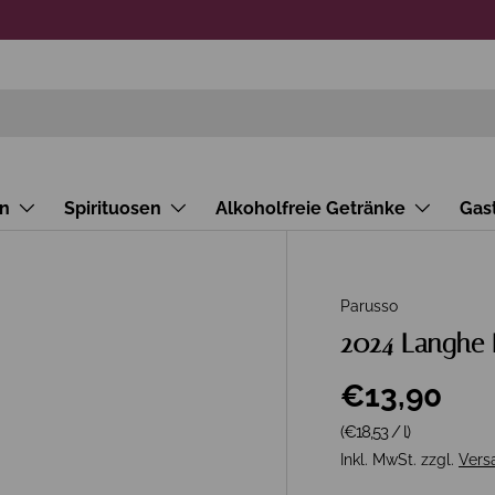
n
Spirituosen
Alkoholfreie Getränke
Gas
Parusso
2024 Langhe 
€13,90
Grundpreis
(€18,53
/
l
)
Inkl. MwSt. zzgl.
Vers