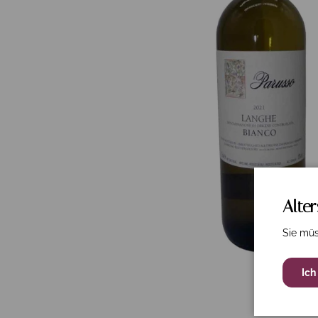
Alte
Sie müs
Ich