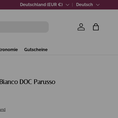
Über 40 Jahre Wein-Expertise
Land/Region
Deutschland (EUR €)
Sprache
Deutsch
Einloggen
Einkaufsta
tronomie
Gutscheine
Bianco DOC Parusso
and