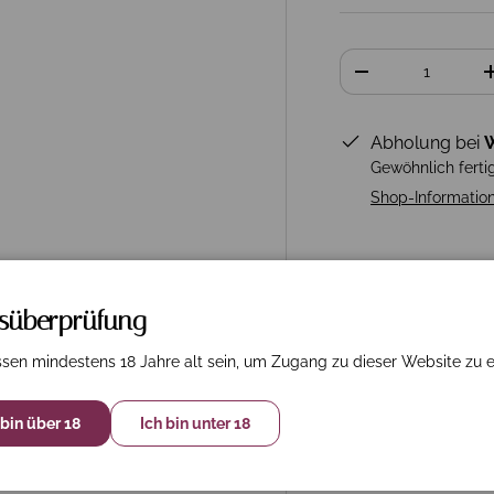
Anzahl
-
Abholung bei
W
Gewöhnlich ferti
Shop-Informatio
rsüberprüfung
sen mindestens 18 Jahre alt sein, um Zugang zu dieser Website zu e
 bin über 18
Ich bin unter 18