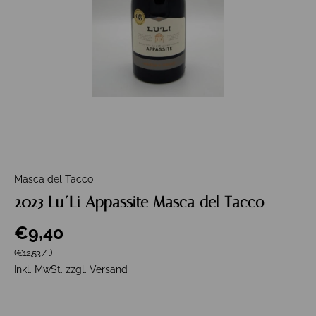
Masca del Tacco
2023 Lu´Li Appassite Masca del Tacco
€9,40
Grundpreis
(€12,53
/
l
)
Inkl. MwSt. zzgl.
Versand