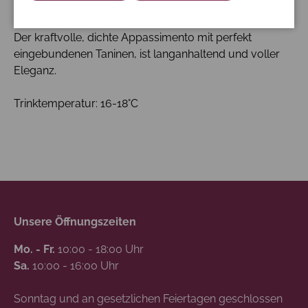
Am Gaumen begegnet man schwarzen Brombeeren
und roten Johannisbeeren.
Der kraftvolle, dichte Appassimento mit perfekt
eingebundenen Taninen, ist langanhaltend und voller
Eleganz.
Trinktemperatur: 16-18°C
Unsere Öffnungszeiten
Mo. - Fr.
10:00 - 18:00 Uhr
Sa.
10:00 - 16:00 Uhr
Sonntag und an gesetzlichen Feiertagen geschlossen