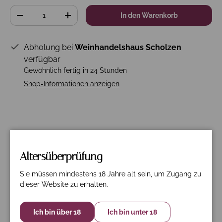
Anzahl
In den Warenkorb
-
+
Abholung bei
Weinhandelshaus Scholzen
verfügbar
Gewöhnlich fertig in 24 Stunden
Shop-Informationen anzeigen
Beschreibung
Spezifikation
Nährwerte
Altersüberprüfung
Primitivo-Negro Amaro
Sie müssen mindestens 18 Jahre alt sein, um Zugang zu
Dunkelrot zeigt sich der Masca del Tacco LU'LI
dieser Website zu erhalten.
Appassimento im Glas. Das kraftvolle intensive
Bukett mit viel Frucht und Würze erinnert an heimische
Ich bin über 18
Ich bin unter 18
Waldbeeren und orientalischem getrockneten Obst.