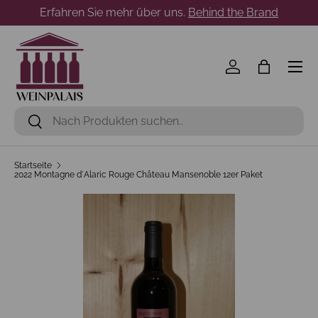
Erfahren Sie mehr über uns.
Behind the Brand
Direkt zum Inhalt
Menü
Einloggen
Einkaufst
Suchen
Suchen
Startseite
2022 Montagne d´Alaric Rouge Château Mansenoble 12er Paket