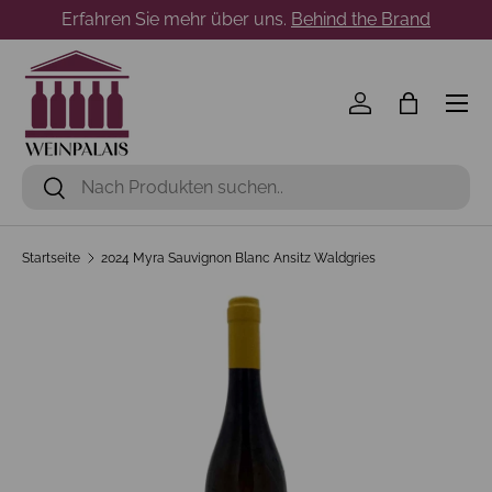
Erfahren Sie mehr über uns.
Behind the Brand
Direkt zum Inhalt
Menü
Einloggen
Einkaufst
Suchen
Suchen
Startseite
2024 Myra Sauvignon Blanc Ansitz Waldgries