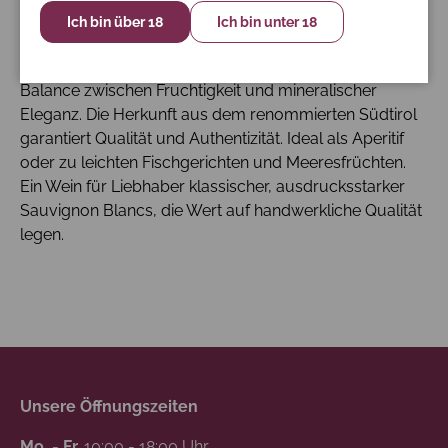
Blancs ist. Mit seiner hellen Farbe und den
Ich bin über 18
Ich bin unter 18
charakteristischen Noten von Zitrusfrüchten und
grünen Kräutern bietet dieser Wein eine perfekte
Balance zwischen Fruchtigkeit und mineralischer
Eleganz. Die Herkunft aus dem renommierten Südtirol
garantiert Qualität und Authentizität. Ideal als Aperitif
oder zu leichten Fischgerichten und Meeresfrüchten.
Ein Wein für Liebhaber klassischer, ausdrucksstarker
Sauvignon Blancs, die Wert auf handwerkliche Qualität
legen.
Unsere Öffnungszeiten
Mo. - Fr.
10:00 - 18:00 Uhr