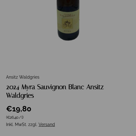
Ansitz Waldgries
2024 Myra Sauvignon Blanc Ansitz
Waldgries
€19,80
Grundpreis
(€26,40
/
l
)
Inkl. MwSt. zzgl.
Versand