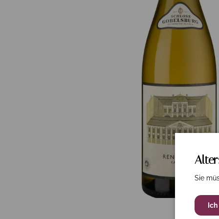
Alte
Sie müs
Ich