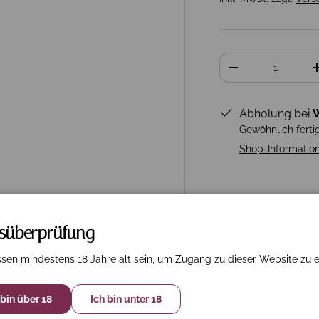
Anzahl
-
Abholung bei
W
Gewöhnlich ferti
Shop-Informatio
rsüberprüfung
sen mindestens 18 Jahre alt sein, um Zugang zu dieser Website zu e
 bin über 18
Ich bin unter 18