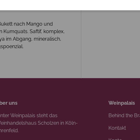
 Bukett nach Mango und
n Kumquats. Saftif, komplex,
aya im Abgang, mineralisch,
gspoenzial.
ber uns
Weinpalais
inter Weinpalais steht das
Behind the B
einhandelshaus Scholzen in Köln-
Kontakt
hrenfeld.