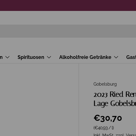
n
Spirituosen
Alkoholfreie Getränke
Gas
Gobelsburg
2023 Ried Ren
Lage Gobelsb
€30,70
Grundpreis
(€40,93
/
l
)
Inkl. MwSt. zzgl.
Vers