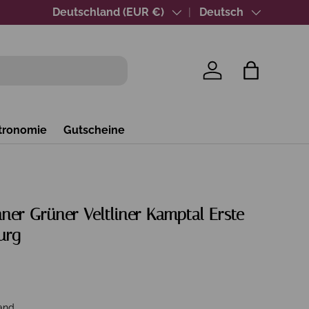
Über 40 Jahre Wein-Expertise
Land/Region
Deutschland (EUR €)
Sprache
Deutsch
Einloggen
Einkaufsta
tronomie
Gutscheine
ner Grüner Veltliner Kamptal Erste
urg
and