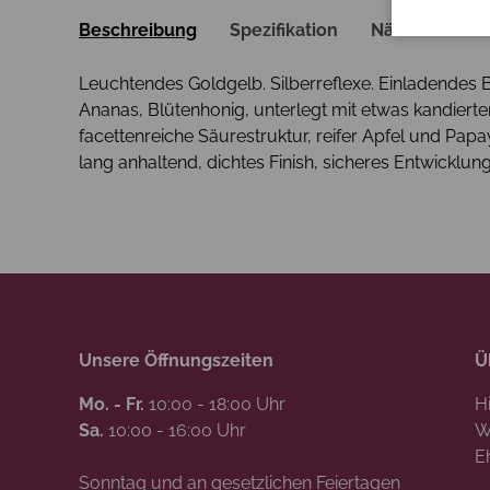
Beschreibung
Spezifikation
Nährwerte
Leuchtendes Goldgelb. Silberreflexe. Einladendes
Ananas, Blütenhonig, unterlegt mit etwas kandierte
facettenreiche Säurestruktur, reifer Apfel und Pap
lang anhaltend, dichtes Finish, sicheres Entwicklun
Unsere Öffnungszeiten
Ü
Mo. - Fr.
10:00 - 18:00 Uhr
H
Sa.
10:00 - 16:00 Uhr
W
E
Sonntag und an gesetzlichen Feiertagen