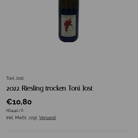
Toni Jost
2022 Riesling trocken Toni Jost
€10,80
Grundpreis
(€14,40
/
l
)
Inkl. MwSt. zzgl.
Versand