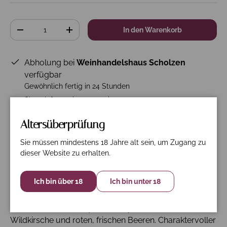
Anzahl
In den Warenkorb
-
+
Abholung bei
Weinhandelshaus Scholzen
verfügbar
Gewöhnlich fertig in 24 Stunden
Shop-Informationen anzeigen
Altersüberprüfung
Sie müssen mindestens 18 Jahre alt sein, um Zugang zu
Beschreibung
Spezifikation
Nährwerte
dieser Website zu erhalten.
12er Paket frei Haus!
Ich bin über 18
Ich bin unter 18
Im Glas ein leuchtendes Rosa. Elegantes,
facettenreiches Bouquet mit Impressionen von
Wildkirsche und roten, frischen Beeren. Charaktervoller