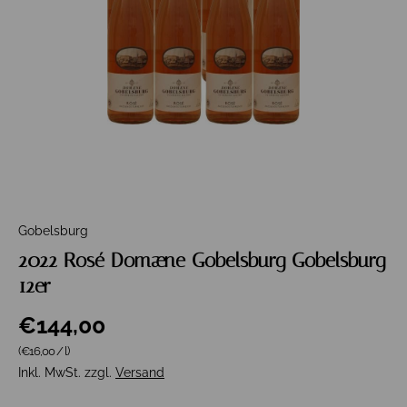
Gobelsburg
2022 Rosé Domæne Gobelsburg Gobelsburg
12er
€144,00
Grundpreis
(€16,00
/
l
)
Inkl. MwSt. zzgl.
Versand