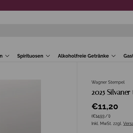
n
Spirituosen
Alkoholfreie Getränke
Gas
Wagner Stempel
2025 Silvaner
€11,20
Grundpreis
(€14,93
/
l
)
Inkl. MwSt. zzgl.
Vers