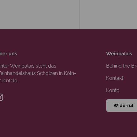
ber uns
Weinpalais
inter Weinpalais steht das
Behind the B
einhandelshaus Scholzen in Köln-
Kontakt
hrenfeld.
Konto
Instagram
Widerruf
Zahlungsmethoden