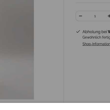
Anzahl
-
Abholung bei
W
Gewöhnlich ferti
Shop-Informatio