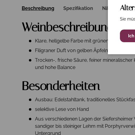
Alte
Beschreibung
Spezifikation
Nährwerte
Sie müs
Weinbeschreibung
Ich
Klare, hellgelbe Farbe mit grünen Reflexen
Filigraner Duft von gelben Äpfeln, Honigmel
Trocken-, frische Säure, feiner mineralischer
und hohe Balance
Besonderheiten
Ausbau: Edelstahltank, traditionelles Stückf
selektive Lese von Hand
Aus verschiedenen Lagen der Siefersheimer 
sandiger bis steiniger Lehm mit Porphyrverw
Untergrund