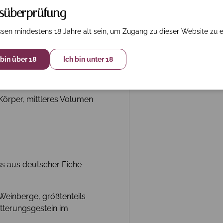
rsüberprüfung
sen mindestens 18 Jahre alt sein, um Zugang zu dieser Website zu e
 bin über 18
Ich bin unter 18
one und Quitte
 Körper, mittleres Volumen
ass aus deutscher Eiche
Weinberge, größtenteils
itterungsgestein im