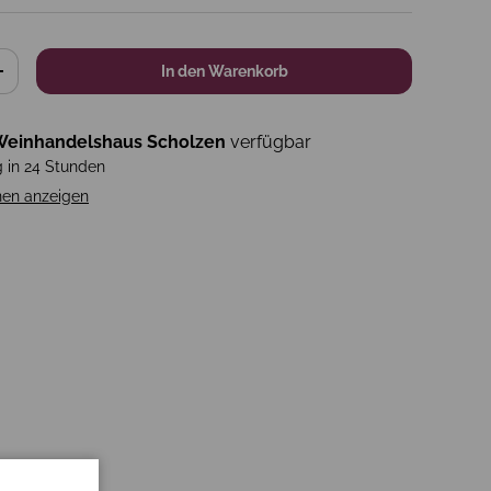
In den Warenkorb
+
einhandelshaus Scholzen
verfügbar
g in 24 Stunden
nen anzeigen