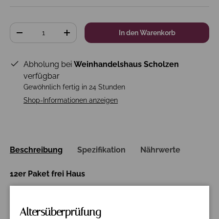
Anzahl
In den Warenkorb
-
+
Abholung bei
Weinhandelshaus Scholzen
verfügbar
Gewöhnlich fertig in 24 Stunden
Shop-Informationen anzeigen
Beschreibung
Spezifikation
Nährwerte
12er Paket frei Haus
Die Trauben werden geerntet, nachdem sie 15 Tage
lang an der Rebe getrocknet sind. Dies erhöht die
Altersüberprüfung
Geschmeidigkeit und Komplexität des Weins. Die