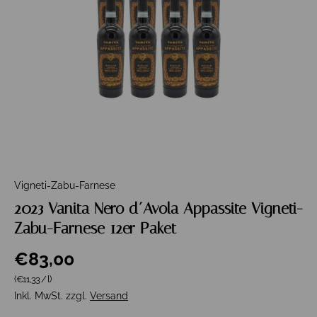
Vigneti-Zabu-Farnese
2023 Vanita Nero d´Avola Appassite Vigneti-
Zabu-Farnese 12er Paket
€83,00
Grundpreis
(€11,33
/
l
)
Inkl. MwSt. zzgl.
Versand