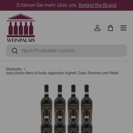
Erfahren Sie mehr über uns.
Behind the Brand
Direkt zum Inhalt
Menü
Einloggen
Einkaufst
Suchen
Suchen
Startseite
2023 Vanita Nero d´Avola Appassite Vigneti-Zabu-Farnese 12er Paket