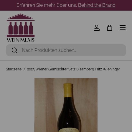
Erfahren Sie mehr über uns.
Behind the Brand
Direkt zum Inhalt
Menü
Einloggen
Einkaufst
Suchen
Suchen
Startseite
2023 Wiener Gemischter Satz Bisamberg Fritz Wieninger