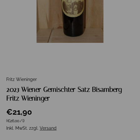
Fritz Wieninger
2023 Wiener Gemischter Satz Bisamberg
Fritz Wieninger
€21,90
Grundpreis
(€26,00
/
l
)
Inkl. MwSt. zzgl.
Versand