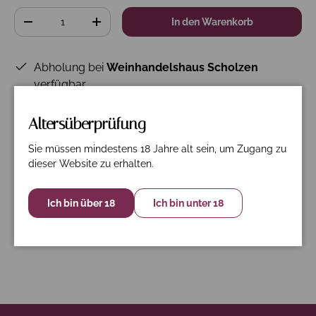
Anzahl
In den Warenkorb
-
+
Abholung bei
Weinhandelshaus Scholzen
verfügbar
Gewöhnlich fertig in 24 Stunden
Shop-Informationen anzeigen
Altersüberprüfung
Sie müssen mindestens 18 Jahre alt sein, um Zugang zu
dieser Website zu erhalten.
Beschreibung
Spezifikation
Nährwerte
Ich bin über 18
Ich bin unter 18
60% Grenache, 20% Cinsault, 10% Syrah, 10% Tibouren