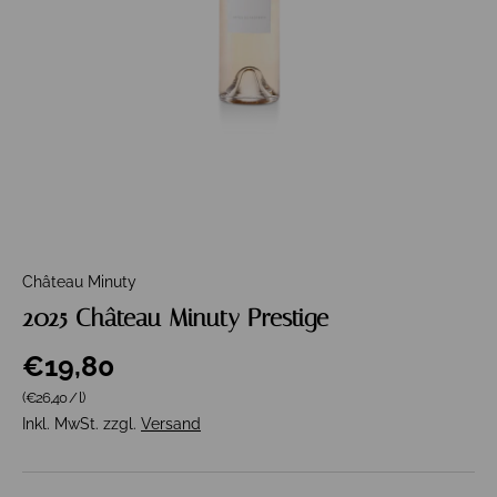
Château Minuty
2025 Château Minuty Prestige
€19,80
Grundpreis
(€26,40
/
l
)
Inkl. MwSt. zzgl.
Versand