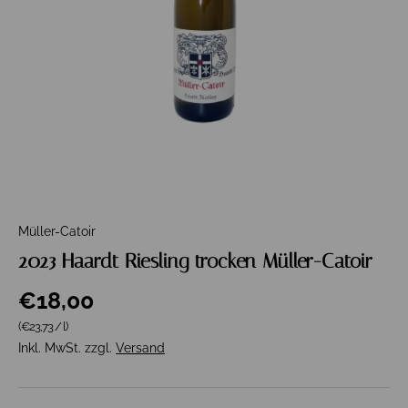
Müller-Catoir
2023 Haardt Riesling trocken Müller-Catoir
€18,00
Grundpreis
(€23,73
/
l
)
Inkl. MwSt. zzgl.
Versand