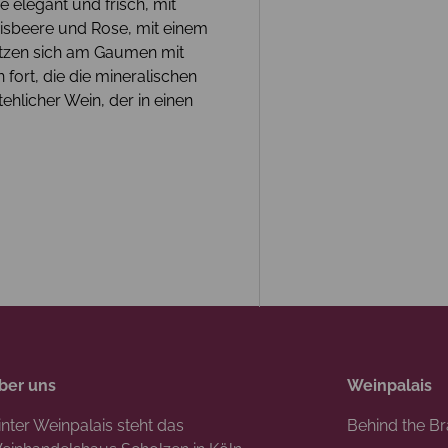
e elegant und frisch, mit
nisbeere und Rose, mit einem
etzen sich am Gaumen mit
fort, die die mineralischen
ehlicher Wein, der in einen
ber uns
Weinpalais
inter Weinpalais steht das
Behind the B