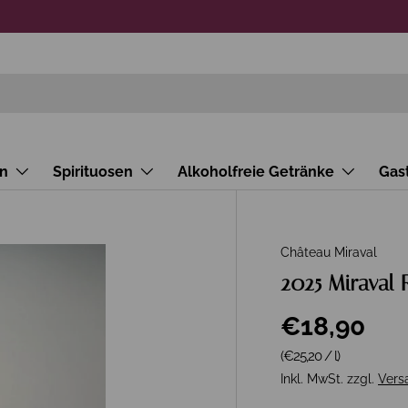
n
Spirituosen
Alkoholfreie Getränke
Gas
Château Miraval
2025 Miraval 
€18,90
Grundpreis
(€25,20
/
l
)
Inkl. MwSt. zzgl.
Vers