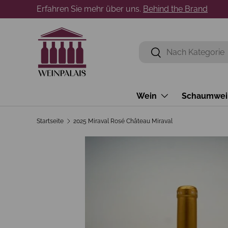
Erfahren Sie mehr über uns.
Behind the Brand
Direkt zum Inhalt
Suchen
Suchen
Wein
Schaumwei
Startseite
2025 Miraval Rosé Château Miraval