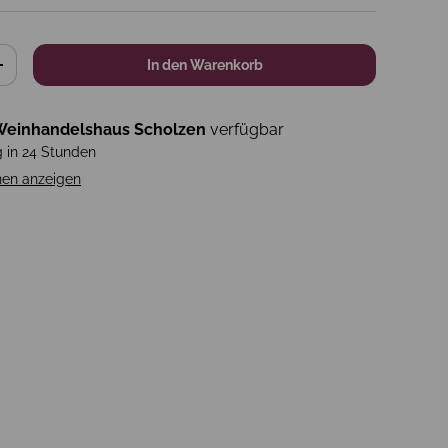
In den Warenkorb
+
einhandelshaus Scholzen
verfügbar
g in 24 Stunden
nen anzeigen