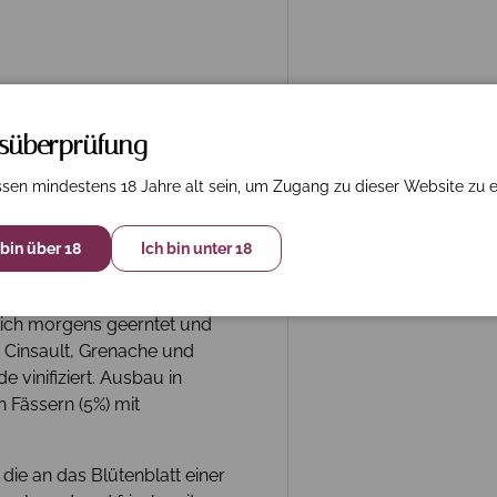
rsüberprüfung
Muriers, Longue, Romarin)
sen mindestens 18 Jahre alt sein, um Zugang zu dieser Website zu e
esten Lagen der Provence,
rge in einer Höhe von 350
 bin über 18
Ich bin unter 18
großen
t.
ich morgens geerntet und
n Cinsault, Grenache und
 vinifiziert. Ausbau in
n Fässern (5%) mit
die an das Blütenblatt einer