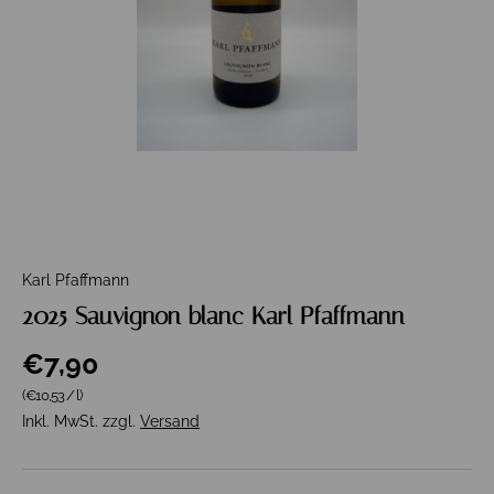
Karl Pfaffmann
2025 Sauvignon blanc Karl Pfaffmann
€7,90
Grundpreis
(€10,53
/
l
)
Inkl. MwSt. zzgl.
Versand