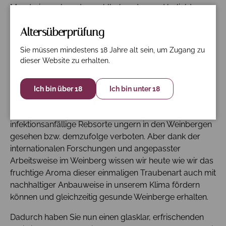
Mandarine neben der wohlbekannten und beliebten,
klaren Maracujanote. Aber auch heimische
Altersüberprüfung
Fruchtaromen prägen den 2020er Sauvignon mit reifer
Stachelbeere, einem Hauch Williams Christ Birne und
Sie müssen mindestens 18 Jahre alt sein, um Zugang zu
finalem Apfel.
dieser Website zu erhalten.
Immer wieder zeigen unsere Sauvignontrauben, dass
es richtig war, diese altbekannte Rebsorte wieder
Ich bin über 18
Ich bin unter 18
anzupflanzen, nachdem sie fast genau 100 Jahre
hierzulande verboten war. Früher wurde sie als
infektionsanfällige Rebsorte ungern in den Weinbergen
gesehen bzw. demzufolge verboten. Aber dank der
internationalen Forschungen und angepasster
Arbeitsweise im Weinberg wissen wir heute wie wir das
fruchtige Aroma dieser einmaligen Traubenart auch mit
nachhaltiger Anbauweise in unserem Klima fördern
können und gleichzeitig gesunde Weinberge erhalten.
Dadurch haben Sie nun einen glasklar, erfrischenden