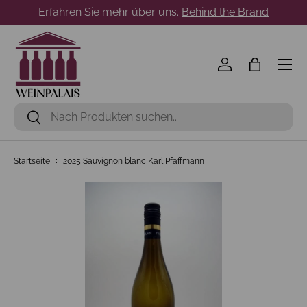
Erfahren Sie mehr über uns.
Behind the Brand
Direkt zum Inhalt
Menü
Einloggen
Einkaufst
Suchen
Suchen
Startseite
2025 Sauvignon blanc Karl Pfaffmann